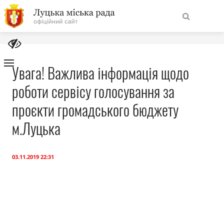
На
Знайти
головну
Увага! Важлива інформація щодо
роботи сервісу голосування за
Навігація
Про місто
сайту
проєкти громадського бюджету
Міська влада
м.Луцька
Міська рада
03.11.2019 22:31
Бюджет
Публічна інформація