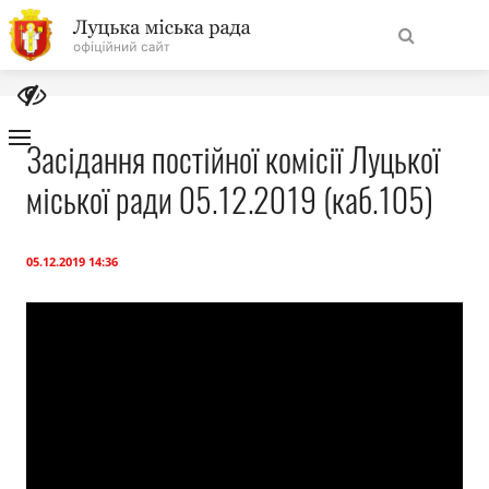
На
Знайти
головну
Засідання постійної комісії Луцької
міської ради 05.12.2019 (каб.105)
Навігація
Про місто
сайту
Міська влада
05.12.2019 14:36
Міська рада
Бюджет
Публічна інформація