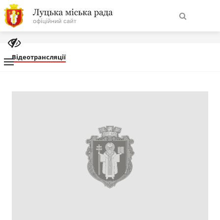
На
Знайти
головну
Відеотрансляції
Навігація
Про місто
сайту
Міська влада
Міська рада
Бюджет
Публічна інформація