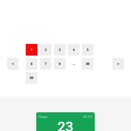
злочинністю та корупцією 29.07.2026
1
2
3
4
5
«
6
7
8
...
88
»
89