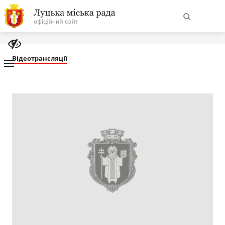
На
Знайти
головну
Відеотрансляції
Навігація
Про місто
сайту
Міська влада
Міська рада
Бюджет
Публічна інформація