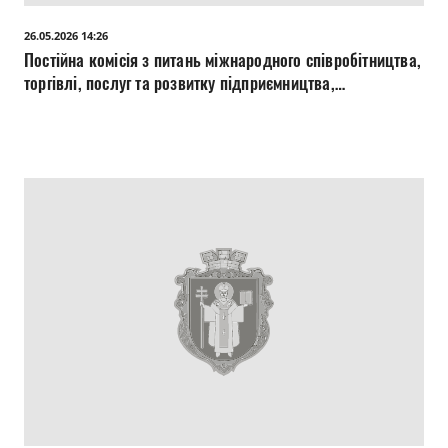
Прозорість влади
26.05.2026 14:26
Постійна комісія з питань міжнародного співробітництва,
Документи
торгівлі, послуг та розвитку підприємництва,
інформаційної політики, молоді, спорту та туризму
26.05.2026