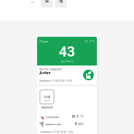
...
74
75