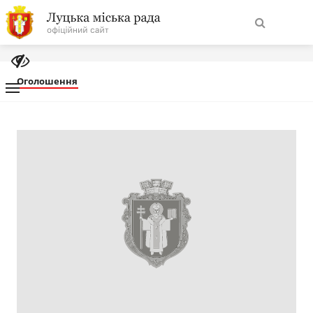
На
Знайти
головну
Оголошення
Навігація
Про місто
сайту
Міська влада
Міська рада
Бюджет
Публічна інформація