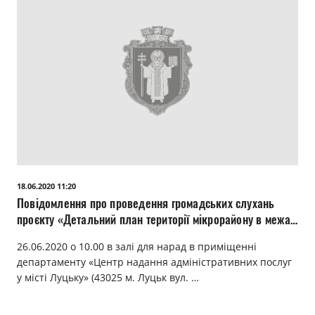
18.06.2020 11:20
Повідомлення про проведення громадських слухань
проєкту «Детальний план території мікрорайону в межах
вулиць Карпенка-Карого, В’ячеслава Чорновола,
26.06.2020 о 10.00 в залі для нарад в приміщенні
Ветеранів та проспекту Соборності (коригування)»
департаменту «Центр надання адміністративних послуг
у місті Луцьку» (43025 м. Луцьк вул. …