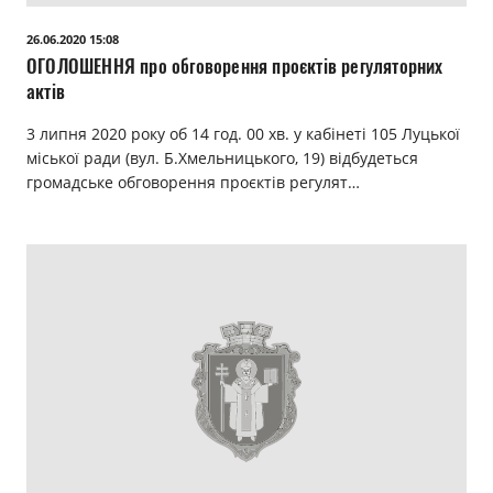
Прозорість влади
26.06.2020 15:08
ОГОЛОШЕННЯ про обговорення проєктів регуляторних
Документи
актів
3 липня 2020 року об 14 год. 00 хв. у кабінеті 105 Луцької
міської ради (вул. Б.Хмельницького, 19) відбудеться
громадське обговорення проєктів регулят…