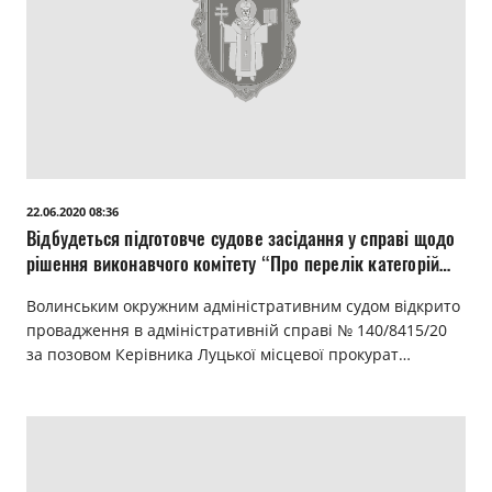
22.06.2020 08:36
Відбудеться підготовче судове засідання у справі щодо
рішення виконавчого комітету “Про перелік категорій
громадян, яким буде надаватись безкоштовний проїзд
Волинським окружним адміністративним судом відкрито
при здійсненні перевезень пасажирів громадс
провадження в адміністративній справі № 140/8415/20
за позовом Керівника Луцької місцевої прокурат…