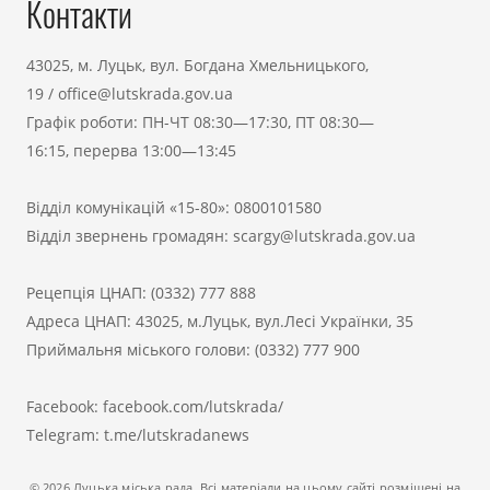
Контакти
43025, м. Луцьк, вул. Богдана Хмельницького,
19
/
office@lutskrada.gov.ua
Графік роботи: ПН-ЧТ 08:30—17:30, ПТ 08:30—
16:15, перерва 13:00—13:45
Відділ комунікацій «15-80»:
0800101580
Відділ звернень громадян:
scargy@lutskrada.gov.ua
Рецепція ЦНАП:
(0332) 777 888
Адреса ЦНАП: 43025, м.Луцьк, вул.Лесі Українки, 35
Приймальня міського голови:
(0332) 777 900
Facebook:
facebook.com/lutskrada/
Telegram:
t.me/lutskradanews
© 2026 Луцька міська рада. Всі матеріали на цьому сайті розміщені на