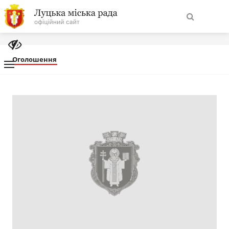
На
Знайти
головну
Оголошення
Навігація
Про місто
сайту
Міська влада
Міська рада
Бюджет
Публічна інформація