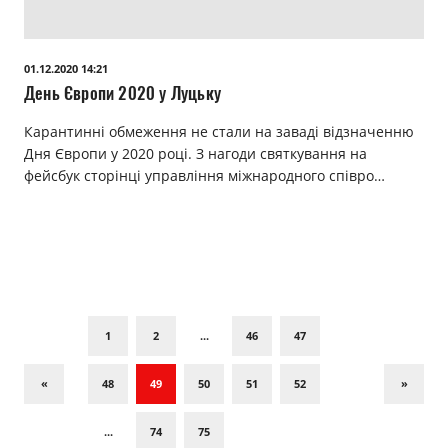
01.12.2020 14:21
День Європи 2020 у Луцьку
Карантинні обмеження не стали на заваді відзначенню
Дня Європи у 2020 році. З нагоди святкування на
фейсбук сторінці управління міжнародного співро…
1
2
...
46
47
«
48
49
50
51
52
»
...
74
75