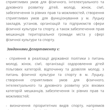
сприятливих умов для фізичного, інтелектуального та
Прозорість влади
духовного розвитку дітей, молоді, жінок, сім’ї,
забезпечення їх рівних прав та можливостей, створення
Документи
сприятливих умов для функціонування у м. Луцьку
закладів, установ, організацій та підприємств сфери
фізичної культури та спорту, а також забезпечення прав
мешканців територіальної громади міста у сфері
фізичної культури та спорту.
Завданнями Департаменту є:
- сприяння в реалізації державної політики з питань
молоді, жінок, сім’ї, організації оздоровлення дітей
пільгових категорій, відпочинку та дозвілля молоді, з
питань фізичної культури та спорту в м. Луцьку,
створення сприятливих умов для фізичного,
інтелектуального та духовного розвитку усіх вікових
категорій мешканців, забезпечення їх рівних прав та
можливостей;
- визначення пріоритетних видів спорту, напрямків