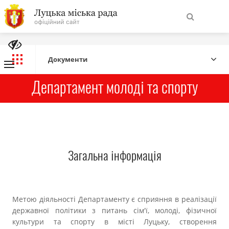
Виконавчі органи, комунальні підприємства
На
Дорадчі органи
Знайти
головну
Старости
Україна: події, факти, коментарі
Документи
Департамент молоді та спорту
Навігація
Про місто
сайту
Міська влада
Міська рада
Загальна інформація
Бюджет
Метою діяльності Департаменту є сприяння в реалізації
Публічна інформація
державної політики з питань сім'ї, молоді, фізичної
культури та спорту в місті Луцьку, створення