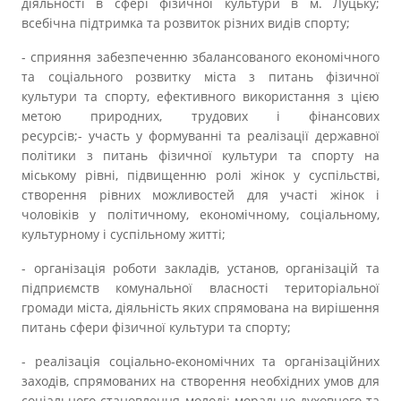
діяльності в сфері фізичної культури в м. Луцьку;
всебічна підтримка та розвиток різних видів спорту;
- сприяння забезпеченню збалансованого економічного
та соціального розвитку міста з питань фізичної
культури та спорту, ефективного використання з цією
метою природних, трудових і фінансових
ресурсів;- участь у формуванні та реалізації державної
політики з питань фізичної культури та спорту на
міському рівні, підвищенню ролі жінок у суспільстві,
створення рівних можливостей для участі жінок і
чоловіків у політичному, економічному, соціальному,
культурному і суспільному житті;
- організація роботи закладів, установ, організацій та
підприємств комунальної власності територіальної
громади міста, діяльність яких спрямована на вирішення
питань сфери фізичної культури та спорту;
- реалізація соціально-економічних та організаційних
заходів, спрямованих на створення необхідних умов для
соціального становлення молоді; морально-духовного та