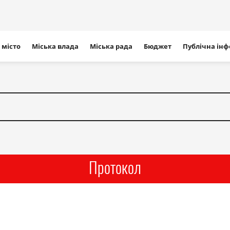
ігація
 місто
Міська влада
Міська рада
Бюджет
Публічна ін
айту
Протокол