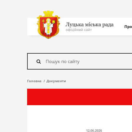
Нав
Про
с
На
головну
Знайти
Головна
Документи
12.06.2026