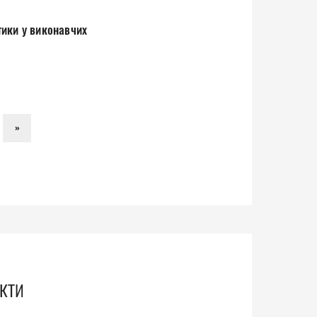
»
кти