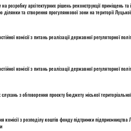
 на розробку архітектурних рішень реконструкції приміщень та
ю ділянки та створення прогулянкової зони на території Луцької
жавної регуляторної політики у виконавчих
жавної регуляторної політики у виконавчих
 слухань з обговорення проєкту бюджету міської територіальної
я комісії з розподілу коштів фонду підтримки підприємництва Л
ди