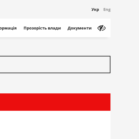
Укр
Eng
формація
Прозорість влади
Документи