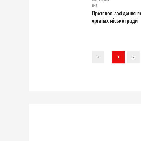
№3
Протокол засідання постійної комісії з питань реалізації дер
органах міської ради
«
1
2