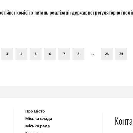
жавної регуляторної політики у виконавчих
3
4
5
6
7
8
...
23
24
Про місто
Конта
Міська влада
Міська рада