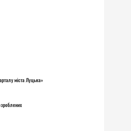
 проєкт Стратегії розвитку історичного кварталу міста Луцька»