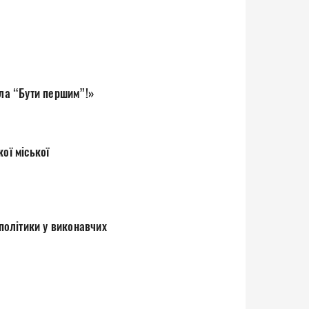
ола “Бути першим”!»
ої міської