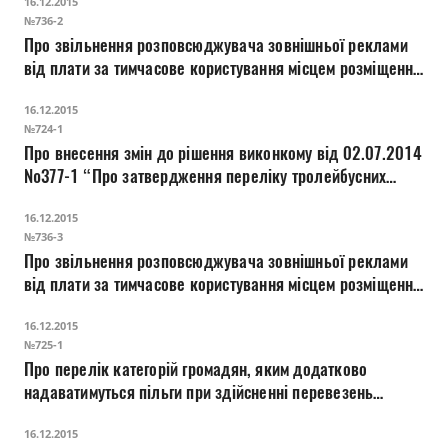
16.12.2015
інформації на замовлення виконавчого комітету Луцької
№736-2
міської ради з нагоди Дня Гідності та Сво
Про звільнення розповсюджувача зовнішньої реклами
від плати за тимчасове користування місцем розміщення
засобів зовнішньої реклами на період розміщення
16.12.2015
інформації патріотичного спрямування на замовлення
№724-1
виконавчого комітету Луцької міської ради
Про внесення змін до рішення виконкому від 02.07.2014
№377-1 “Про затвердження переліку тролейбусних
маршрутів та внесення доповнень до рішення
16.12.2015
виконавчого комітету міської ради від 27.04.2012
№736-3
№259-1”
Про звільнення розповсюджувача зовнішньої реклами
від плати за тимчасове користування місцем розміщення
засобів зовнішньої реклами на період розміщення
16.12.2015
інформації в рамках комунікаційної кампанії
№725-1
„Децентралізація – стратегія національного успіху” на з
Про перелік категорій громадян, яким додатково
надаватимуться пільги при здійсненні перевезень
пасажирів у автобусах на міських маршрутах в м.Луцьку
16.12.2015
у 2016 році