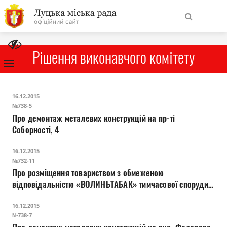
На
Знайти
головну
Рішення виконавчого комітету
Навігація
Про місто
16.12.2015
сайту
№738-5
Про демонтаж металевих конструкцій на пр-ті
Міська влада
Соборності, 4
Міська рада
16.12.2015
№732-11
Про розміщення товариством з обмеженою
Бюджет
відповідальністю «ВОЛИНЬТАБАК» тимчасової споруди
на проспекті Волі, 11
Публічна інформація
16.12.2015
№738-7