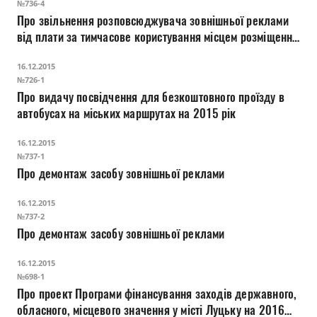
№736-4
Про звільнення розповсюджувача зовнішньої реклами
від плати за тимчасове користування місцем розміщення
засобів зовнішньої реклами на період розміщення
16.12.2015
інформації на замовлення виконавчого комітету Луцької
№726-1
міської ради щодо реалізації проекту „S.O.S.
Про видачу посвідчення для безкоштовного проїзду в
автобусах на міських маршрутах на 2015 рік
16.12.2015
№737-1
Про демонтаж засобу зовнішньої реклами
16.12.2015
№737-2
Про демонтаж засобу зовнішньої реклами
16.12.2015
№698-1
Про проект Програми фінансування заходів державного,
обласного, місцевого значення у місті Луцьку на 2016