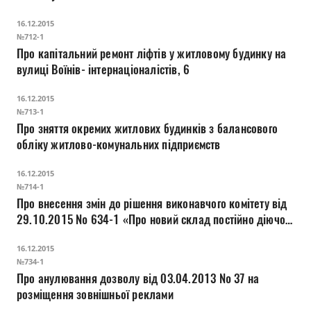
16.12.2015
№712-1
Про капітальний ремонт ліфтів у житловому будинку на
вулиці Воїнів- інтернаціоналістів, 6
16.12.2015
№713-1
Про зняття окремих житлових будинків з балансового
обліку житлово-комунальних підприємств
16.12.2015
№714-1
Про внесення змін до рішення виконавчого комітету від
29.10.2015 № 634-1 «Про новий склад постійно діючої
міжвідомчої комісії з питань передачі відомчого
16.12.2015
житлового фонду в міську комунальну власність»
№734-1
Про анулювання дозволу від 03.04.2013 № 37 на
розміщення зовнішньої реклами