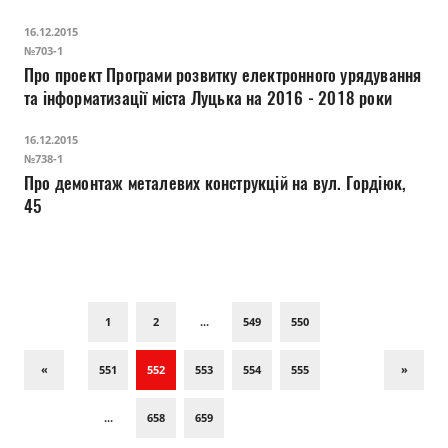
рік
16.12.2015
№703-1
Про проект Програми розвитку електронного урядування
та інформатизації міста Луцька на 2016 - 2018 роки
16.12.2015
№738-1
Про демонтаж металевих конструкцій на вул. Гордіюк,
45
1
2
...
549
550
«
551
552
553
554
555
»
...
658
659