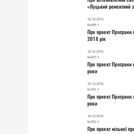
«Луцький ремонтний 
16.12.2015
№699-1
Про проект Програми фінансування культурно - мистецьких та кул
2016 рік
16.12.2015
№697-1
Про проект Програми співпраці з молоддю та соціальної підтримки дітей,
роки
16.12.2015
№701-1
Про проект Програми забезпечення особистої безпеки громадян та протидії злочинності на 2016 – 2017
роки
16.12.2015
№702-1