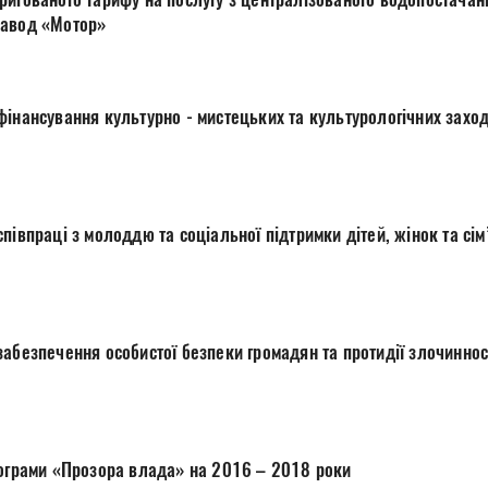
завод «Мотор»
ьтурологічних заходів у місті Луцьку на
 жінок та сім’ї на 2016 – 2017
Про проект міської програми «Прозора влада» на 2016 – 2018 роки