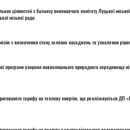
о комітету Луцької міської ради на баланс
ької міської ради
Про постійно діючу комісію з визначення стану з
го середовища міста Луцька на 2016-
ргію, що реалізовується ДП «Луцький ремонтний
го водопостачання, що надається ДП