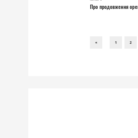
Про продовження орен
«
1
2