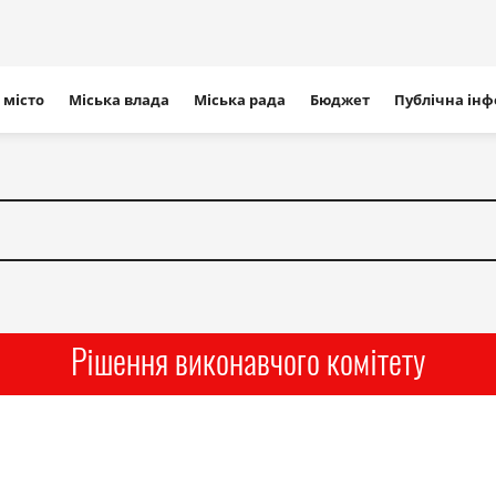
ігація
 місто
Міська влада
Міська рада
Бюджет
Публічна ін
айту
Рішення виконавчого комітету