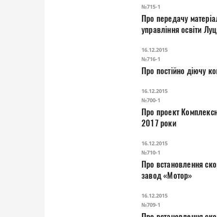
№715-1
Про передачу матеріальних цінностей з балансу виконавчог
управління освіти Луц
16.12.2015
№716-1
16.12.2015
№700-1
Про проект Комплексної програми охорони навколишнього природно
2017 роки
16.12.2015
№710-1
Про встановлення скоригованого тарифу на теплову ене
завод «Мотор»
16.12.2015
№709-1
Про встановлення скоригованого тарифу на послугу з централізовано