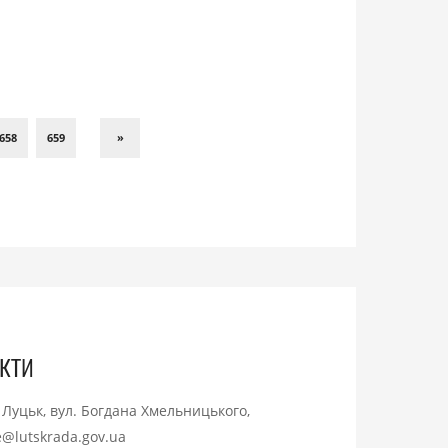
658
659
»
кти
. Луцьк, вул. Богдана Хмельницького,
ce@lutskrada.gov.ua