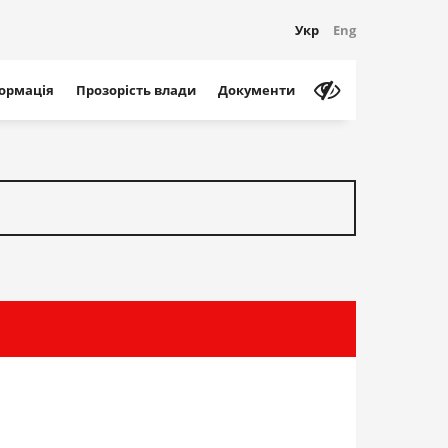
Укр
Eng
формація
Прозорість влади
Документи