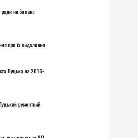
елених насаджень та ухвалення рішення про їх видалення