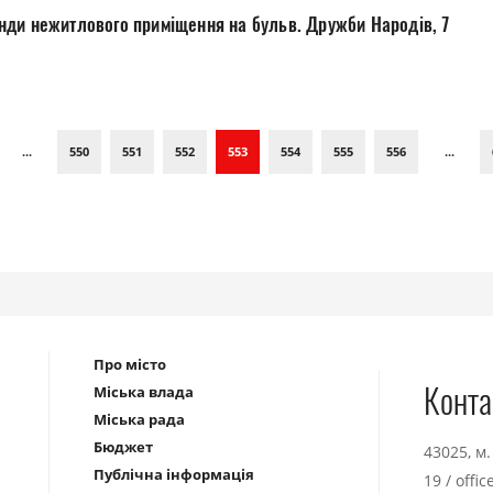
ди нежитлового приміщення на бульв. Дружби Народів, 7
...
550
551
552
553
554
555
556
...
Про місто
Конта
Міська влада
Міська рада
Бюджет
43025, м
Публічна інформація
19
/
offi