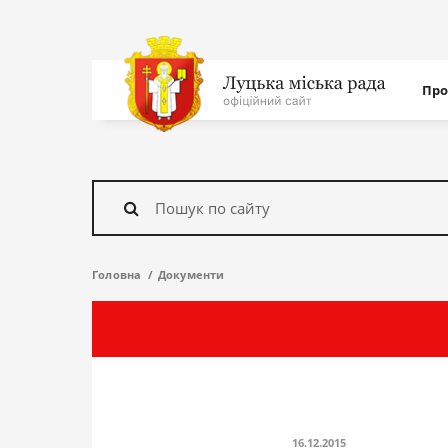
Нав
Про
с
На
головну
Знайти
Головна
Документи
16.12.2015