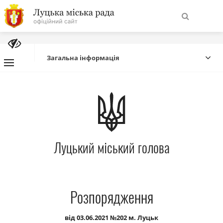
На
Знайти
головну
Загальна інформація
Навігація
Про місто
сайту
Міська влада
Луцький міський голова
Міська рада
Бюджет
Розпорядження
Публічна інформація
від 03.06.2021 №202 м. Луцьк