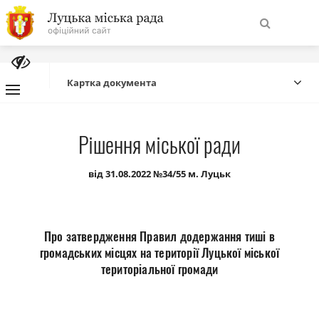
На
Знайти
головну
Картка документа
Навігація
Про місто
Рішення міської ради
сайту
Міська влада
від 31.08.2022 №34/55 м. Луцьк
Міська рада
Про затвердження Правил додержання тиші в
Бюджет
громадських місцях на території Луцької міської
територіальної громади
Публічна інформація