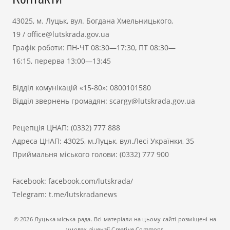
43025, м. Луцьк, вул. Богдана Хмельницького,
19
/
office@lutskrada.gov.ua
Графік роботи: ПН-ЧТ 08:30—17:30, ПТ 08:30—
16:15, перерва 13:00—13:45
Відділ комунікацій «15-80»:
0800101580
Відділ звернень громадян:
scargy@lutskrada.gov.ua
Рецепція ЦНАП:
(0332) 777 888
Адреса ЦНАП: 43025, м.Луцьк, вул.Лесі Українки, 35
Приймальня міського голови:
(0332) 777 900
Facebook:
facebook.com/lutskrada/
Telegram:
t.me/lutskradanews
© 2026 Луцька міська рада. Всі матеріали на цьому сайті розміщені на
умовах ліцензії Creative Commons