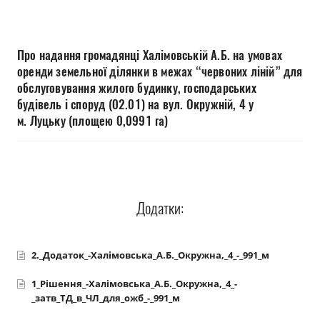
Прозорість влади
Документи
Про надання громадянці Халімовській А.Б. на умовах
оренди земельної ділянки в межах “червоних ліній” для
обслуговування жилого будинку, господарських
будівель і споруд (02.01) на вул. Окружній, 4 у
м. Луцьку (площею 0,0991 га)
Додатки:
2._Додаток_-Халімовська_А.Б._Окружна,_4_-_991_м
1_Рішення_-Халімовська_А.Б._Окружна,_4_-
_затв_ТД_в_ЧЛ_для_ожб_-_991_м