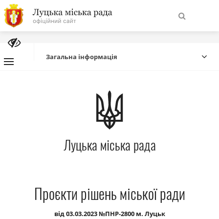
На
Знайти
головну
Загальна інформація
Навігація
Про місто
сайту
Міська влада
Луцька міська рада
Міська рада
Бюджет
Проєкти рішень міської ради
Публічна інформація
від 03.03.2023 №ПНР-2800 м. Луцьк