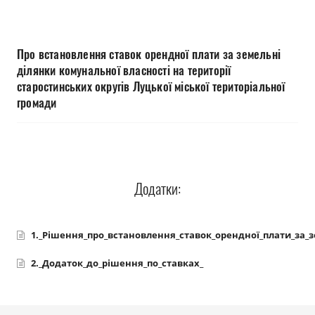
Прозорість влади
Документи
Про встановлення ставок орендної плати за земельні
ділянки комунальної власності на території
старостинських округів Луцької міської територіальної
громади
Додатки:
1._Рішення_про_встановлення_ставок_орендної_плати_за_з
2._Додаток_до_рішення_по_ставках_