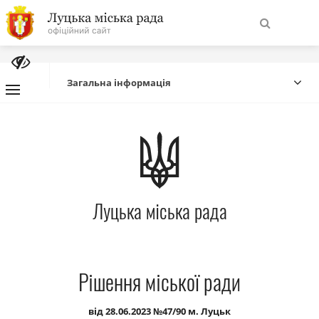
На
Знайти
головну
Загальна інформація
Навігація
Про місто
сайту
Міська влада
Луцька міська рада
Міська рада
Бюджет
Рішення міської ради
Публічна інформація
від 28.06.2023 №47/90 м. Луцьк