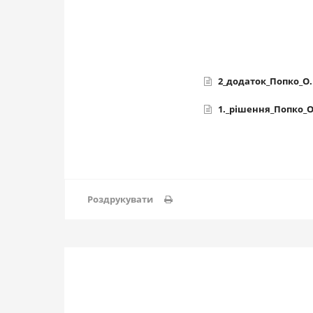
2_додаток_Попко_О.В
1._рішення_Попко_О.
Роздрукувати