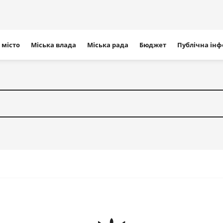
ігація
 місто
Міська влада
Міська рада
Бюджет
Публічна ін
айту