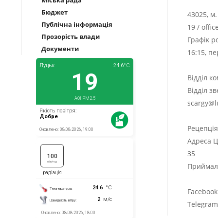
Міська рада
Бюджет
43025, м
Публічна інформація
19
/
offi
Прозорість влади
Графік р
Документи
16:15, п
Відділ к
Відділ з
scargy@l
Рецепці
Адреса Ц
35
Приймаль
Facebook
Telegra