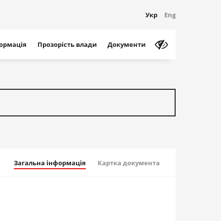
Укр
Eng
формація
Прозорість влади
Документи
Загальна інформація
Картка документа