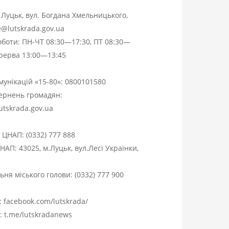
. Луцьк, вул. Богдана Хмельницького,
ce@lutskrada.gov.ua
оботи: ПН-ЧТ 08:30—17:30, ПТ 08:30—
ерерва 13:00—13:45
омунікацій «15-80»:
0800101580
вернень громадян:
utskrada.gov.ua
я ЦНАП:
(0332) 777 888
НАП: 43025, м.Луцьк, вул.Лесі Українки,
ня міського голови:
(0332) 777 900
:
facebook.com/lutskrada/
m:
t.me/lutskradanews