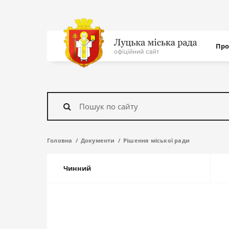
Нав
Про
с
На
головну
Знайти
Головна
Документи
Рішення міської ради
Чинний