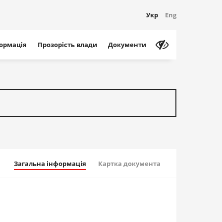
Укр
Eng
формація
Прозорість влади
Документи
Загальна інформація
Картка документа