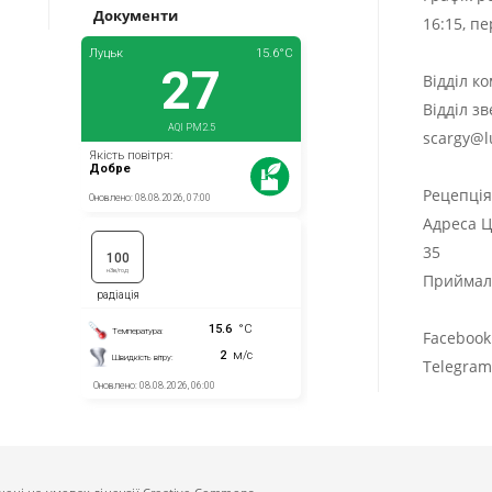
Документи
16:15, п
Відділ к
Відділ з
scargy@l
Рецепці
Адреса Ц
35
Приймаль
Facebook
Telegra