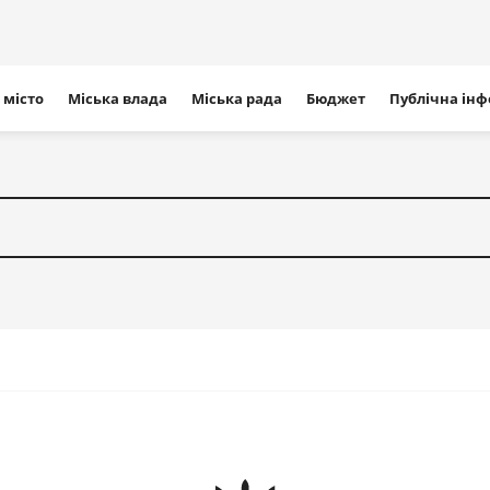
ігація
 місто
Міська влада
Міська рада
Бюджет
Публічна ін
айту