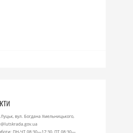
кти
. Луцьк, вул. Богдана Хмельницького,
ce@lutskrada.gov.ua
оботи: ПН-ЧТ 08:30—17:30, ПТ 08:30—