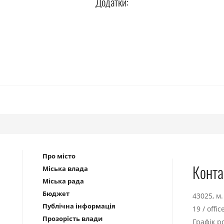
Додатки:
Про місто
Конта
Міська влада
Міська рада
Бюджет
43025, м
Публічна інформація
19
/
offi
Прозорість влади
Графік р