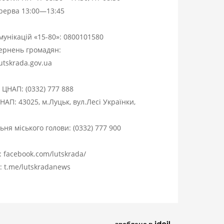
ерерва 13:00—13:45
омунікацій «15-80»:
0800101580
вернень громадян:
utskrada.gov.ua
я ЦНАП:
(0332) 777 888
НАП: 43025, м.Луцьк, вул.Лесі Українки,
ня міського голови:
(0332) 777 900
:
facebook.com/lutskrada/
m:
t.me/lutskradanews