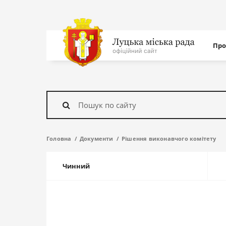
Нав
Про
с
На
головну
Знайти
Головна
Документи
Рішення виконавчого комітету
Чинний