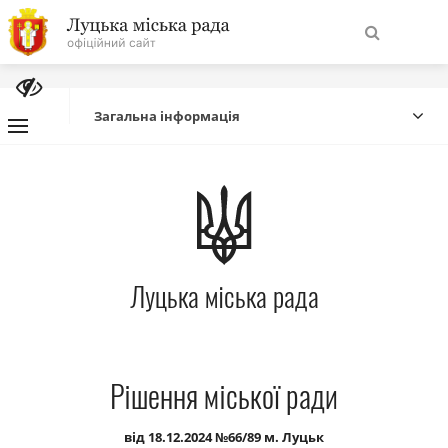
На
Знайти
головну
Загальна інформація
Навігація
Про місто
сайту
Міська влада
Луцька міська рада
Міська рада
Бюджет
Рішення міської ради
Публічна інформація
від 18.12.2024 №66/89 м. Луцьк