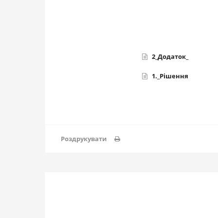
2_Додаток_
1._Рішення
Роздрукувати