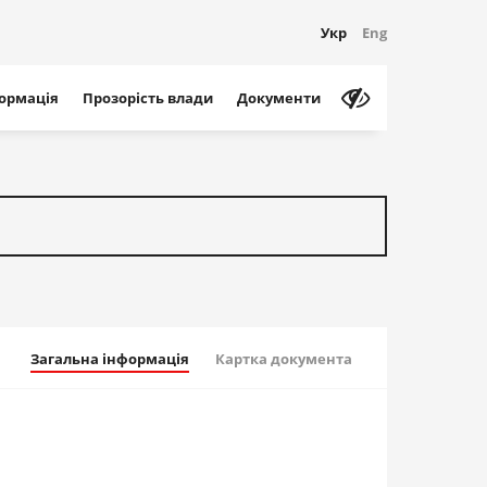
Укр
Eng
формація
Прозорість влади
Документи
Загальна інформація
Картка документа