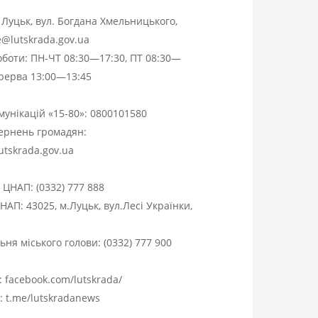
. Луцьк, вул. Богдана Хмельницького,
ce@lutskrada.gov.ua
оботи: ПН-ЧТ 08:30—17:30, ПТ 08:30—
ерерва 13:00—13:45
омунікацій «15-80»:
0800101580
вернень громадян:
utskrada.gov.ua
я ЦНАП:
(0332) 777 888
НАП: 43025, м.Луцьк, вул.Лесі Українки,
ня міського голови:
(0332) 777 900
:
facebook.com/lutskrada/
m:
t.me/lutskradanews