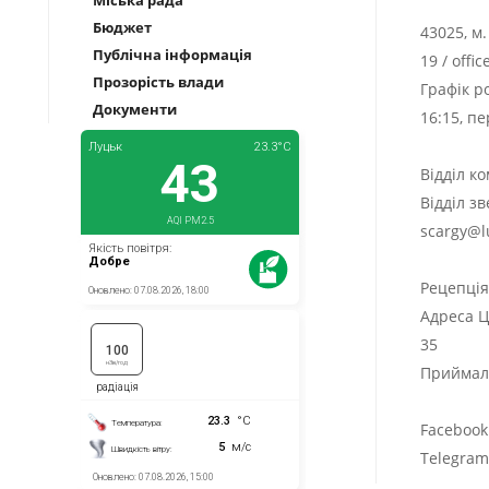
Міська рада
Бюджет
43025, м
Публічна інформація
19
/
offi
Прозорість влади
Графік р
Документи
16:15, п
Відділ к
Відділ з
scargy@l
Рецепці
Адреса Ц
35
Приймаль
Facebook
Telegra