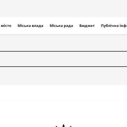
ігація
 місто
Міська влада
Міська рада
Бюджет
Публічна ін
айту