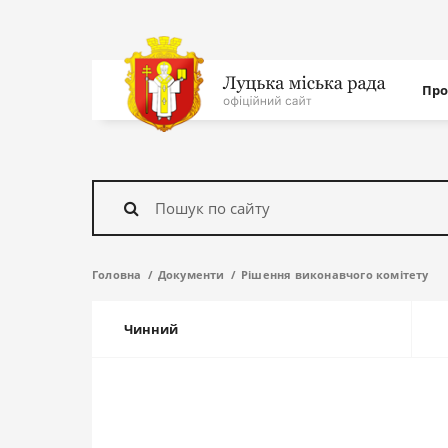
Нав
Про
с
На
головну
Знайти
Головна
Документи
Рішення виконавчого комітету
Чинний