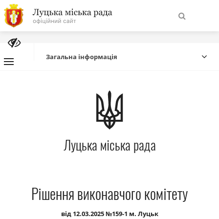
На
Знайти
головну
Загальна інформація
Навігація
Про місто
сайту
Міська влада
Луцька міська рада
Міська рада
Бюджет
Рішення виконавчого комітету
Публічна інформація
від 12.03.2025 №159-1 м. Луцьк