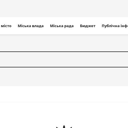
ігація
 місто
Міська влада
Міська рада
Бюджет
Публічна ін
айту