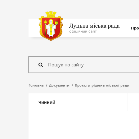
Нав
Про
с
На
головну
Знайти
Головна
Документи
Проєкти рішень міської ради
Чинний