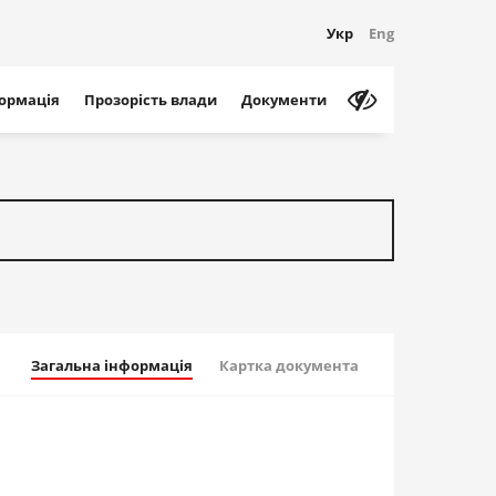
Укр
Eng
формація
Прозорість влади
Документи
Загальна інформація
Картка документа