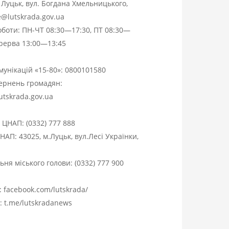
. Луцьк, вул. Богдана Хмельницького,
ce@lutskrada.gov.ua
оботи: ПН-ЧТ 08:30—17:30, ПТ 08:30—
ерерва 13:00—13:45
омунікацій «15-80»:
0800101580
вернень громадян:
utskrada.gov.ua
я ЦНАП:
(0332) 777 888
НАП: 43025, м.Луцьк, вул.Лесі Українки,
ня міського голови:
(0332) 777 900
:
facebook.com/lutskrada/
m:
t.me/lutskradanews