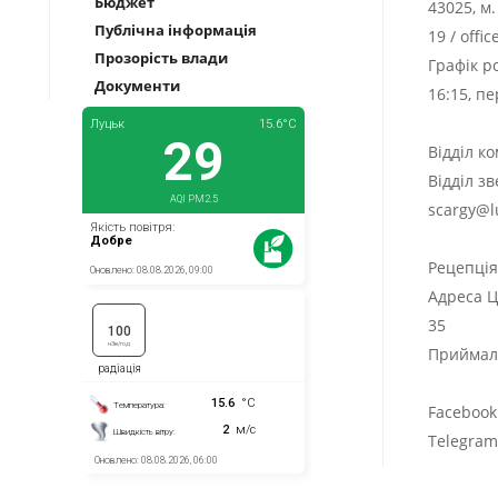
Бюджет
43025, м
Публічна інформація
19
/
offi
Прозорість влади
Графік р
Документи
16:15, п
Відділ к
Відділ з
scargy@l
Рецепці
Адреса Ц
35
Приймаль
Facebook
Telegra