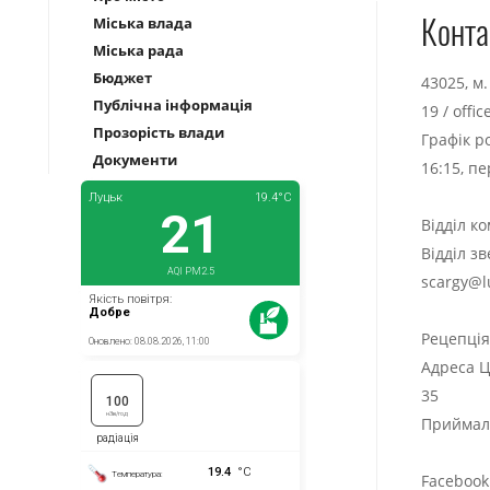
Конта
Міська влада
Міська рада
Бюджет
43025, м
Публічна інформація
19
/
offi
Прозорість влади
Графік р
Документи
16:15, п
Відділ к
Відділ з
scargy@l
Рецепці
Адреса Ц
35
Приймаль
Facebook