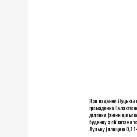
Про надання Луцькій м
громадянка Галактіон
ділянки (зміни цільов
будинку з об’єктами т
Луцьку (площею 0,114