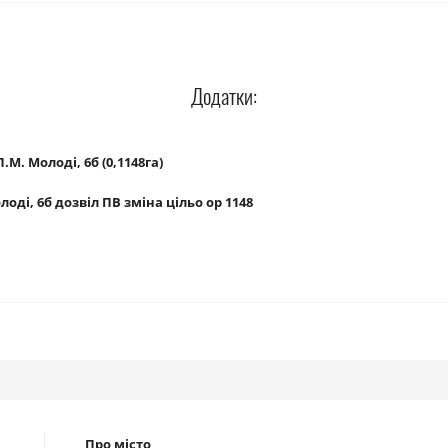
Додатки:
М. Молоді, 6б (0,1148га)
лоді, 6б дозвіл ПВ зміна цільо ор 1148
Про місто