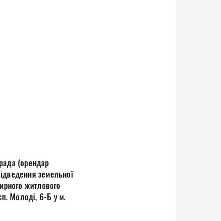
 рада (орендар
відведення земельної
тирного житлового
п. Молоді, 6-Б у м.