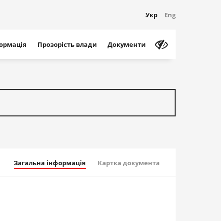
Укр
Eng
формація
Прозорість влади
Документи
Загальна інформація
Картка документа