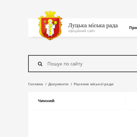
Нав
Про
с
На
головну
Знайти
Головна
Документи
Рішення міської ради
Чинний