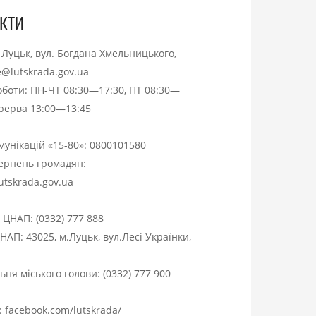
кти
. Луцьк, вул. Богдана Хмельницького,
ce@lutskrada.gov.ua
оботи: ПН-ЧТ 08:30—17:30, ПТ 08:30—
ерерва 13:00—13:45
омунікацій «15-80»:
0800101580
вернень громадян:
utskrada.gov.ua
я ЦНАП:
(0332) 777 888
НАП: 43025, м.Луцьк, вул.Лесі Українки,
ня міського голови:
(0332) 777 900
:
facebook.com/lutskrada/