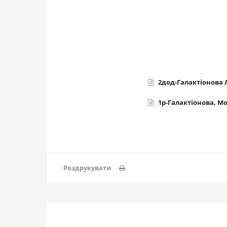
2дод-Галактіонова Л.
1р-Галактіонова, Мо
Роздрукувати