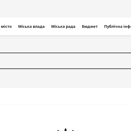
ігація
 місто
Міська влада
Міська рада
Бюджет
Публічна ін
айту