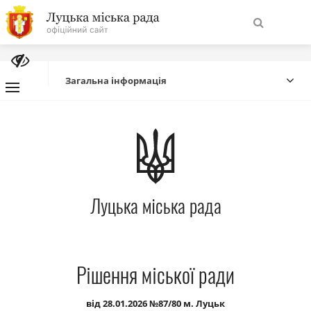
На
Знайти
головну
Загальна інформація
Навігація
Про місто
сайту
Міська влада
Луцька міська рада
Міська рада
Бюджет
Рішення міської ради
Публічна інформація
від 28.01.2026 №87/80 м. Луцьк