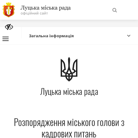
На
Знайти
головну
Загальна інформація
Навігація
Про місто
сайту
Міська влада
Луцька міська рада
Міська рада
Бюджет
Розпорядження міського голови з
Публічна інформація
кадрових питань