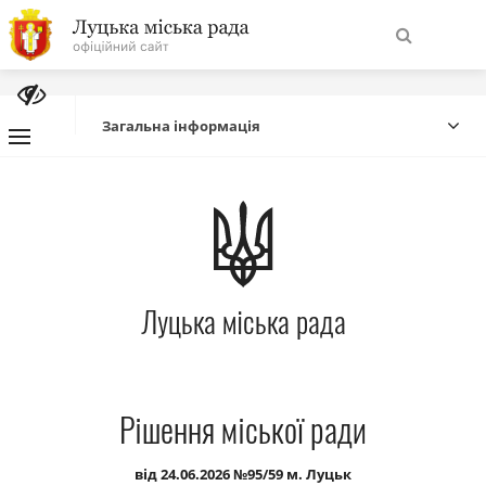
На
Знайти
головну
Загальна інформація
Навігація
Про місто
сайту
Міська влада
Луцька міська рада
Міська рада
Бюджет
Рішення міської ради
Публічна інформація
від 24.06.2026 №95/59 м. Луцьк