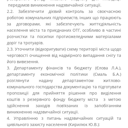
передумов виникнення надзвичайної ситуації.
2.2. Забезпечити дієвий контроль за своєчасною
роботою комунальних підприємств, інших що працюють
за договорами, які забезпечують життєдіяльність
населення міста та приєднаних ОТГ, особливо в частині
розчистки та посипки протиожеледними матеріалами
доріг та тротуарів.
2.3. Уточнити (відкоригувати) схему території міста щодо
черговості очищення від надмірного випадання снігу та
його вивезення.
3. Департаменту фінансів та бюджету (Єлова Л.А.),
департаменту економічної політики (Смаль Б.А.)
розглянути надану департаментом житлово-
комунального господарства документацію та підготувати
пропозиції для прийняття рішення про виділення
коштів з резервного фонду бюджету міста з метою
здійснення заходів пов’язаних із запобіганням
виникненню надзвичайної ситуації.
4. Управлінню з питань надзвичайних ситуацій та
цивільного захисту населення (Кирилюк Ю.В.):