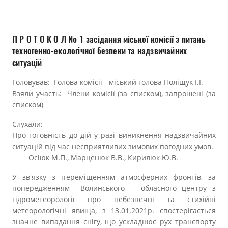
Прозорість влади
Документи
П Р О Т О К О Л № 1 засідання міської комісії з питань
техногенно-екологічної безпеки та надзвичайних
ситуацій
Головував: Голова комісії - міський голова Поліщук І.І.
Взяли участь: Члени комісії (за списком), запрошені (за
списком)
Слухали:
Про готовність до дій у разі виникнення надзвичайних
ситуацій під час несприятливих зимових погодних умов.
Осіюк М.П., Марценюк В.В., Кирилюк Ю.В.
У зв'язку з переміщенням атмосферних фронтів, за
попередженням Волинського обласного центру з
гідрометеорології про небезпечні та стихійні
метеорологічні явища, з 13.01.2021р. спостерігається
значне випадання снігу, що ускладнює рух транспорту