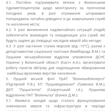
4.1. Постійно підтримувати зв'язок з Волинським
гідрометеоцентром щодо моніторингу за прогнозом
погодних умов, в разі отримання штормових
попереджень негайно доводити їх до комунальних служб
та населення міста;
4.2. У разі виникнення надзвичайних ситуацій (подій)
забезпечити взаємодію та координацію усіх служб, які
будуть задіяні до ліквідації наслідків аварій або негоди;
4.3. У разі настання сталих морозів (від -15°С), разом з
департаментом соціальної політики (Майборода В.М.) та
Луцьким міськрайонним відділом управління ДСНС
України у Волинській області (Касіч А.А.), організувати
роботу пунктів обігріву для недопущення обмороження
найбільш вразливої верстви населення.
5. Луцькій міській філії ПрАТ “Волиньобленерго”
(Підгорний Р.В.), КП “Луцькводоканал” (Гуменюк В.М.),
ДКП “Луцьктепло” (Скорупський І.А.), Луцькому
відділенню ПАТ “Волиньгаз” (Бонюк Д.М.):
5.1. Вживати заходів щодо сталого функціонування
інженерних мереж та інфраструктури в періоди