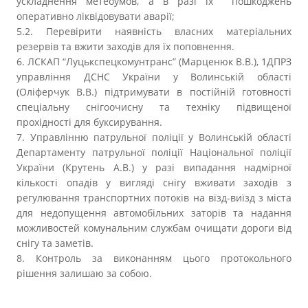
ускладнення метеоумов, а в разі їх пошкоджень
оперативно ліквідовувати аварії;
5.2. Перевірити наявність власних матеріальних
резервів та вжити заходів для їх поповнення.
6. ЛСКАП “Луцькспецкомунтранс” (Марценюк В.В.), 1ДПРЗ
управління ДСНС України у Волинській області
(Оліферчук В.В.) підтримувати в постійній готовності
спеціальну снігоочисну та техніку підвищеної
прохідності для буксирування.
7. Управлінню патрульної поліції у Волинській області
Департаменту патрульної поліції Національної поліції
України (Крутень А.В.) у разі випадання надмірної
кількості опадів у вигляді снігу вживати заходів з
регулювання транспортних потоків на вїзд-виїзд з міста
для недопущення автомобільних заторів та надання
можливостей комунальним службам очищати дороги від
снігу та заметів.
8. Контроль за виконанням цього протокольного
рішення залишаю за собою.