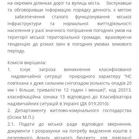
на окремих ділянках доріг та вулиць міста. Заслухавши
та обговоривши інформацію порядку денного, з метою
забезпечення сталого функціонування міської
інфраструктури та нормальної життєдіяльності
населення у разі значного погіршення погодних умов на
території міської територіальної громади, враховуючи
тенденцію до різких змін в погодних умовах зимового
періоду,
Комісія вирішила:
1. Існує загроза виникнення класифікованої
надзвичайної ситуації природного характеру “НС
пов'язана з дуже сильним снігопадом (кількість опадів 20
мм і більше, тривалістю 12 годин і менше)”, код 20313,
класифікаційна ознака 13 відповідно до Класифікатора
надзвичайних ситуацій в Україні (ДК 019:2010).
2. Департаменту житлово-комунального господарства
(Осіюк М.П.):
2.1. Подати до міської ради відповідні звернення,
документи і розрахунки на потребу виділення коштів з
резервного фонду міського бюджету для ліквідації