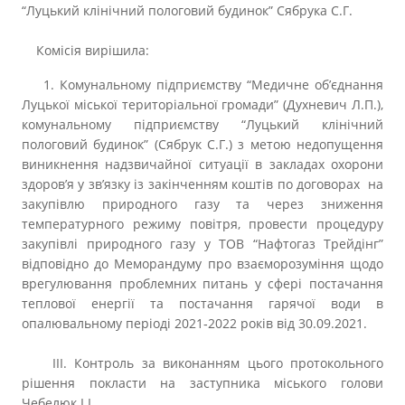
“Луцький клінічний пологовий будинок” Сябрука С.Г.
Комісія вирішила:
1. Комунальному підприємству “Медичне об’єднання
Луцької міської територіальної громади” (Духневич Л.П.),
комунальному підприємству “Луцький клінічний
пологовий будинок” (Сябрук С.Г.) з метою недопущення
виникнення надзвичайної ситуації в закладах охорони
здоров’я у зв’язку із закінченням коштів по договорах на
закупівлю природного газу та через зниження
температурного режиму повітря, провести процедуру
закупівлі природного газу у ТОВ “Нафтогаз Трейдінг”
відповідно до Меморандуму про взаєморозуміння щодо
врегулювання проблемних питань у сфері постачання
теплової енергії та постачання гарячої води в
опалювальному періоді 2021‑2022 років від 30.09.2021.
ІІІ. Контроль за виконанням цього протокольного
рішення покласти на заступника міського голови
Чебелюк І.І.