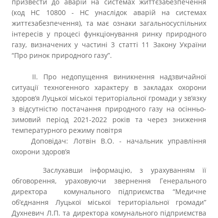
призвести до аварій на системах життєзабезпечення
(код НС 10800 - НС унаслідок аварій на системах
життєзабезпечення), та має ознаки загальносуспільних
інтересів у процесі функціонування ринку природного
газу, визначених у частині 3 статті 11 Закону України
“Про ринок природного газу”.
ІІ. Про недопущення виникнення надзвичайної
ситуації техногенного характеру в закладах охорони
здоров’я Луцької міської територіальної громади у зв’язку
з відсутністю постачання природного газу на осінньо-
зимовий період 2021-2022 років та через зниження
температурного режиму повітря
Доповідач: Лотвін В.О. - начальник управління
охорони здоров’я
Заслухавши інформацію, з урахуванням її
обговорення, ураховуючи звернення Генерального
директора комунального підприємства “Медичне
об’єднання Луцької міської територіальної громади”
Духневич Л.П. та директора комунального підприємства