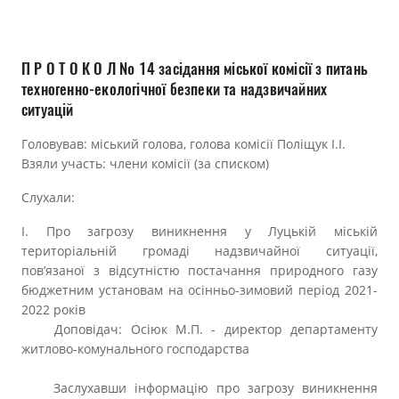
Прозорість влади
Документи
П Р О Т О К О Л № 14 засідання міської комісії з питань
техногенно-екологічної безпеки та надзвичайних
ситуацій
Головував: міський голова, голова комісії Поліщук І.І.
Взяли участь: члени комісії (за списком)
Слухали:
І. Про загрозу виникнення у Луцькій міській
територіальній громаді надзвичайної ситуації,
пов’язаної з відсутністю постачання природного газу
бюджетним установам на осінньо-зимовий період 2021-
2022 років
Доповідач: Осіюк М.П. - директор департаменту
житлово-комунального господарства
Заслухавши інформацію про загрозу виникнення