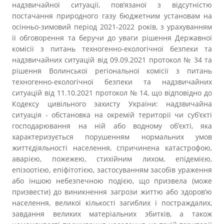
надзвичайної ситуації, пов’язаної з відсутністю
постачання природного газу бюджетним установам на
осінньо-зимовий період 2021-2022 років, з урахуванням
її обговорення та беручи до уваги рішення Державної
комісії з питань техногенно-екологічної безпеки та
надзвичайних ситуацій від 09.09.2021 протокол № 34 та
рішення Волинської регіональної комісії з питань
техногенно-екологічної безпеки та надзвичайних
ситуацій від 11.10.2021 протокол № 14, що відповідно до
Кодексу цивільного захисту України: надзвичайна
ситуація - обстановка на окремій території чи суб’єкті
господарювання на ній або водному об’єкті, яка
характеризується порушенням нормальних умов
життєдіяльності населення, спричинена катастрофою,
аварією, пожежею, стихійним лихом, епідемією,
епізоотією, епіфітотією, застосуванням засобів ураження
або іншою небезпечною подією, що призвела (може
призвести) до виникнення загрози життю або здоров’ю
населення, великої кількості загиблих і постраждалих,
завдання великих матеріальних збитків, а також