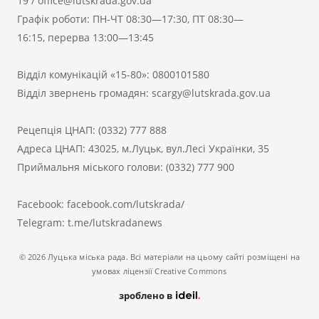
19
/
office@lutskrada.gov.ua
Графік роботи: ПН-ЧТ 08:30—17:30, ПТ 08:30—
16:15, перерва 13:00—13:45
Відділ комунікацій «15-80»:
0800101580
Відділ звернень громадян:
scargy@lutskrada.gov.ua
Рецепція ЦНАП:
(0332) 777 888
Адреса ЦНАП: 43025, м.Луцьк, вул.Лесі Українки, 35
Приймальня міського голови:
(0332) 777 900
Facebook:
facebook.com/lutskrada/
Telegram:
t.me/lutskradanews
© 2026 Луцька міська рада. Всі матеріали на цьому сайті розміщені на
умовах ліцензії Creative Commons
зроблено в