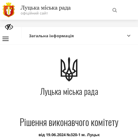
На
Знайти
головну
Загальна інформація
Навігація
Про місто
сайту
Міська влада
Луцька міська рада
Міська рада
Бюджет
Рішення виконавчого комітету
Публічна інформація
від 19.06.2024 №320-1 м. Луцьк