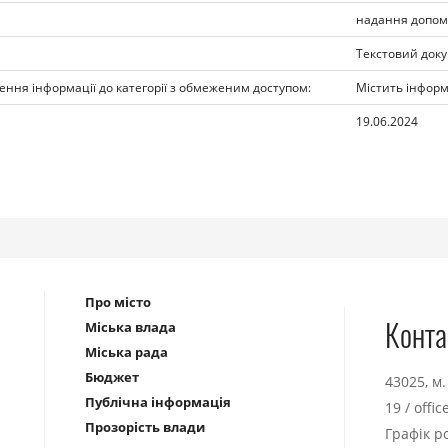
надання допом
Текстовий док
ення інформації до категорії з обмеженим доступом:
Містить інфор
19.06.2024
Про місто
Конта
Міська влада
Міська рада
Бюджет
43025, м
Публічна інформація
19
/
offi
Прозорість влади
Графік р