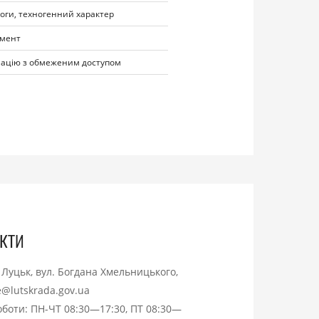
оги, техногенний характер
умент
мацію з обмеженим доступом
кти
. Луцьк, вул. Богдана Хмельницького,
ce@lutskrada.gov.ua
оботи: ПН-ЧТ 08:30—17:30, ПТ 08:30—