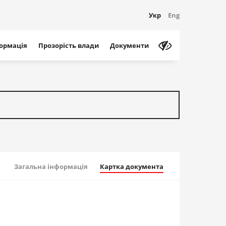
Укр
Eng
формація
Прозорість влади
Документи
Загальна інформація
Картка документа