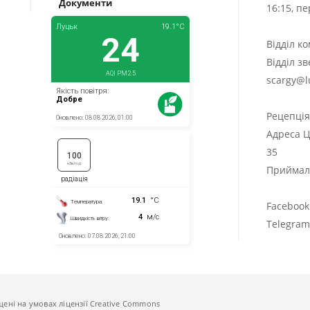
Документи
16:15, п
Відділ к
Відділ з
scargy@l
Рецепці
Адреса Ц
35
Приймаль
Facebook
Telegra
щені на умовах ліцензії Creative Commons