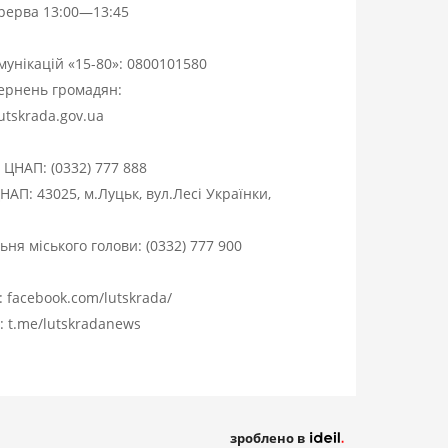
ерерва 13:00—13:45
омунікацій «15-80»:
0800101580
вернень громадян:
utskrada.gov.ua
я ЦНАП:
(0332) 777 888
НАП: 43025, м.Луцьк, вул.Лесі Українки,
ня міського голови:
(0332) 777 900
:
facebook.com/lutskrada/
m:
t.me/lutskradanews
зроблено в