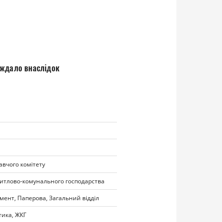
аждало внаслідок
вчого комітету
итлово-комунального господарства
мент, Паперова, Загальний відділ
тика, ЖКГ