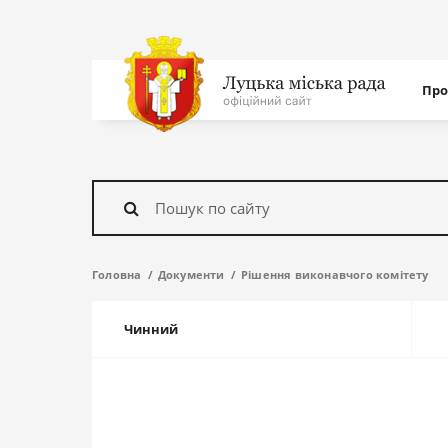
Нав
Про
с
На
головну
Знайти
Головна
Документи
Рішення виконавчого комітету
Чинний