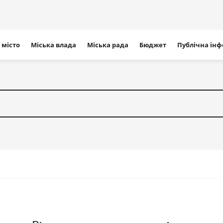
ігація
 місто
Міська влада
Міська рада
Бюджет
Публічна ін
айту