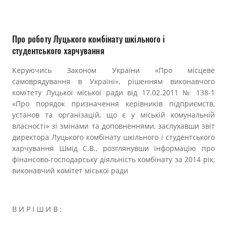
Прозорість влади
Документи
Про роботу Луцького комбінату шкільного і
студентського харчування
Керуючись Законом України «Про місцеве
самоврядування в Україні», рішенням виконавчого
комітету Луцької міської ради від 17.02.2011 № 138-1
«Про порядок призначення керівників підприємств,
установ та організацій, що є у міській комунальній
власності» зі змінами та доповненнями, заслухавши звіт
директора Луцького комбінату шкільного і студентського
харчування Шмід С.В., розглянувши інформацію про
фінансово-господарську діяльність комбінату за 2014 рік,
виконавчий комітет міської ради
В И Р І Ш И В :