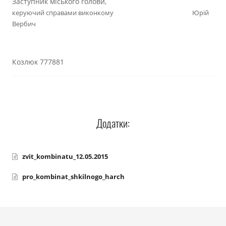
Заступник міського голови,
керуючий справами виконкому Юрій
Вербич
Козлюк 777881
Додатки:
zvit_kombinatu_12.05.2015
pro_kombinat_shkilnogo_harch