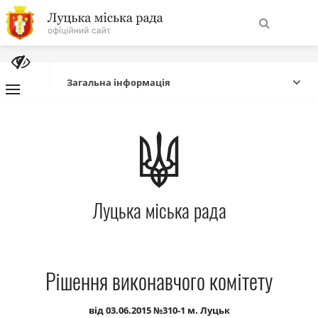
На
Знайти
головну
Загальна інформація
Навігація
Про місто
сайту
Міська влада
Луцька міська рада
Міська рада
Бюджет
Рішення виконавчого комітету
Публічна інформація
від 03.06.2015 №310-1 м. Луцьк