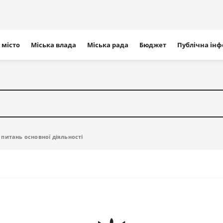
ігація
 місто
Міська влада
Міська рада
Бюджет
Публічна ін
айту
питань основної діяльності