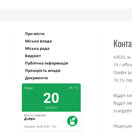
Про місто
Конта
Міська влада
Міська рада
Бюджет
43025, м
Публічна інформація
19
/
offi
Прозорість влади
Графік р
Документи
16:15, п
Відділ к
Відділ з
scargy@l
Рецепці