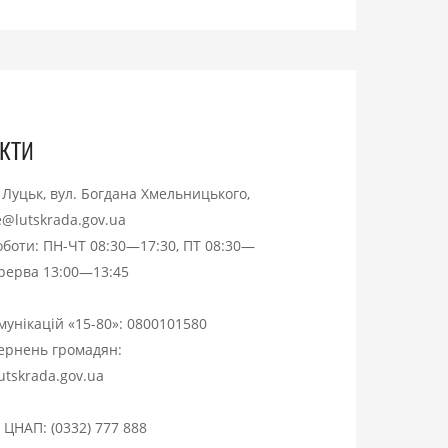
кти
. Луцьк, вул. Богдана Хмельницького,
ce@lutskrada.gov.ua
оботи: ПН-ЧТ 08:30—17:30, ПТ 08:30—
ерерва 13:00—13:45
омунікацій «15-80»:
0800101580
вернень громадян:
utskrada.gov.ua
я ЦНАП:
(0332) 777 888