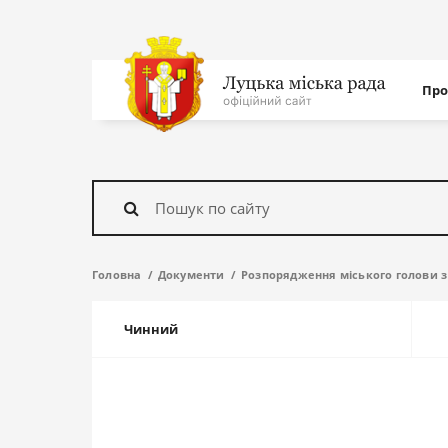
Нав
Про
с
На
головну
Знайти
Головна
Документи
Розпорядження міського голови з 
Чинний