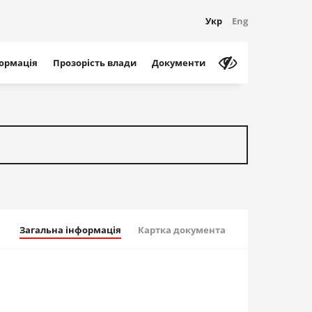
Укр
Eng
формація
Прозорість влади
Документи
Загальна інформація
Картка документа