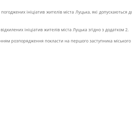
 погоджених ініціатив жителів міста Луцька, які допускаються до
відхилених ініціатив жителів міста Луцька згідно з додатком 2.
анням розпорядження покласти на першого заступника міського 
етар міської