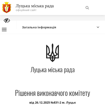
На
Знайти
головну
Загальна інформація
Навігація
Про місто
сайту
Міська влада
Луцька міська рада
Міська рада
Бюджет
Рішення виконавчого комітету
Публічна інформація
від 26.12.2025 №831-2 м. Луцьк