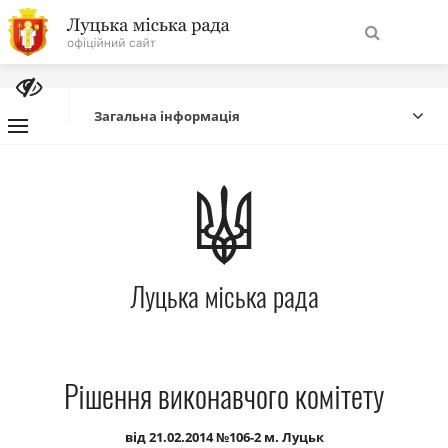
На
Знайти
головну
Загальна інформація
Навігація
Про місто
сайту
Міська влада
Луцька міська рада
Міська рада
Бюджет
Рішення виконавчого комітету
Публічна інформація
від 21.02.2014 №106-2 м. Луцьк