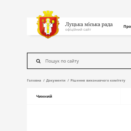
Нав
Про
с
На
головну
Знайти
Головна
Документи
Рішення виконавчого комітету
Чинний