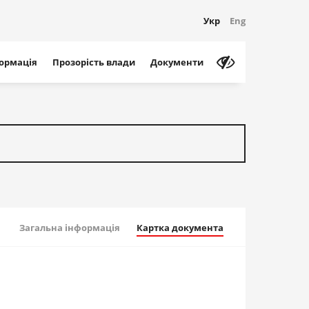
Укр
Eng
формація
Прозорість влади
Документи
Загальна інформація
Картка документа