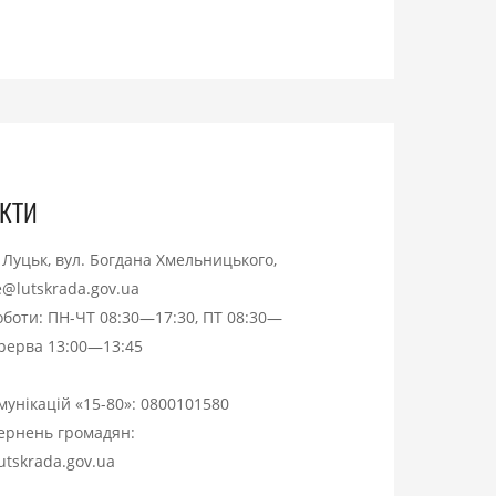
кти
. Луцьк, вул. Богдана Хмельницького,
ce@lutskrada.gov.ua
оботи: ПН-ЧТ 08:30—17:30, ПТ 08:30—
ерерва 13:00—13:45
омунікацій «15-80»:
0800101580
вернень громадян:
utskrada.gov.ua