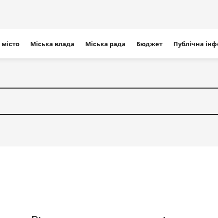
ігація
 місто
Міська влада
Міська рада
Бюджет
Публічна ін
айту