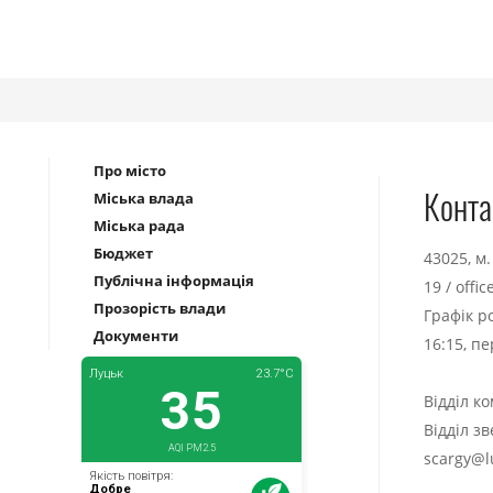
Про місто
Конта
Міська влада
Міська рада
Бюджет
43025, м
Публічна інформація
19
/
offi
Прозорість влади
Графік р
Документи
16:15, п
Відділ к
Відділ з
scargy@l