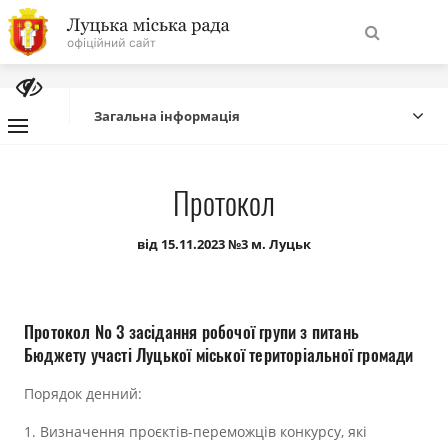
На
Знайти
головну
Загальна інформація
Навігація
Про місто
Протокол
сайту
Міська влада
від 15.11.2023 №3 м. Луцьк
Міська рада
Протокол № 3 засідання робочої групи з питань
Бюджет
Бюджету участі Луцької міської територіальної громади
Порядок денний:
Публічна інформація
1. Визначення проєктів-переможців конкурсу, які