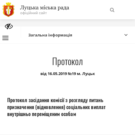
На
Знайти
головну
Загальна інформація
Навігація
Про місто
Протокол
сайту
Міська влада
від 16.05.2019 №19 м. Луцьк
Міська рада
Протокол засідання комісії з розгляду питань
Бюджет
призначення (відновлення) соціальних виплат
внутрішньо переміщеним особам
Публічна інформація