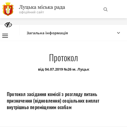
На
Знайти
головну
Загальна інформація
Навігація
Про місто
Протокол
сайту
Міська влада
від 04.07.2019 №26 м. Луцьк
Міська рада
Протокол засідання комісії з розгляду питань
Бюджет
призначення (відновлення) соціальних виплат
внутрішньо переміщеним особам
Публічна інформація