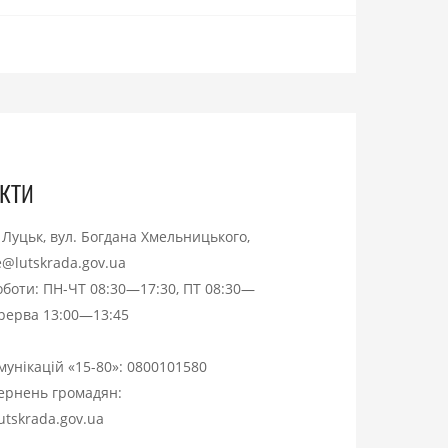
кти
. Луцьк, вул. Богдана Хмельницького,
ce@lutskrada.gov.ua
оботи: ПН-ЧТ 08:30—17:30, ПТ 08:30—
ерерва 13:00—13:45
омунікацій «15-80»:
0800101580
вернень громадян:
utskrada.gov.ua