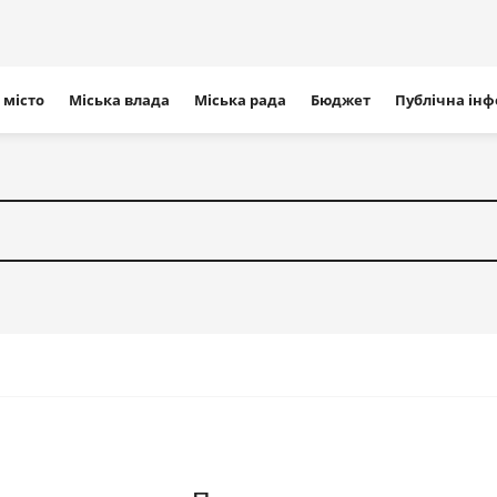
ігація
 місто
Міська влада
Міська рада
Бюджет
Публічна ін
айту