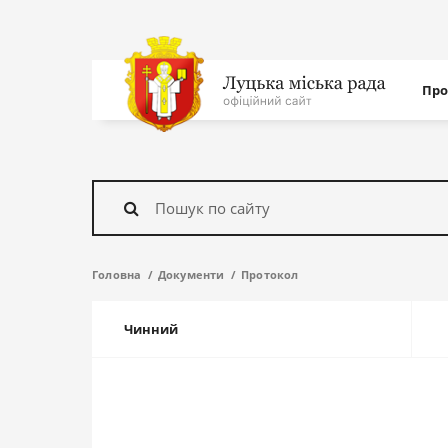
Нав
Про
с
На
головну
Знайти
Головна
Документи
Протокол
Чинний