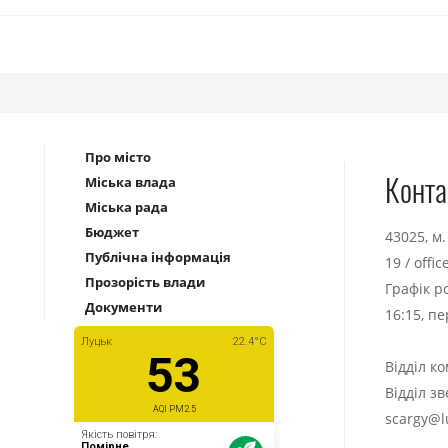
Про місто
Конта
Міська влада
Міська рада
Бюджет
43025, м
Публічна інформація
19
/
offi
Прозорість влади
Графік р
Документи
16:15, п
Відділ к
Відділ з
scargy@l