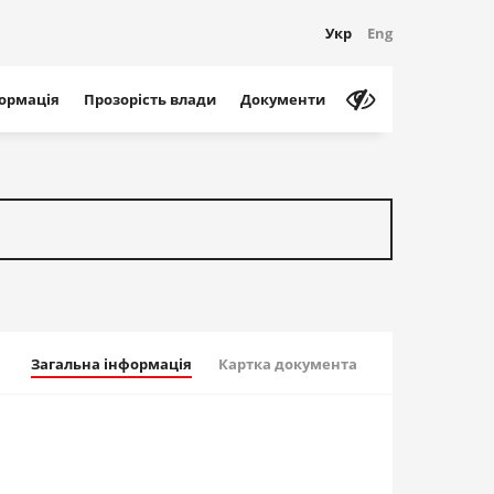
Укр
Eng
формація
Прозорість влади
Документи
Загальна інформація
Картка документа