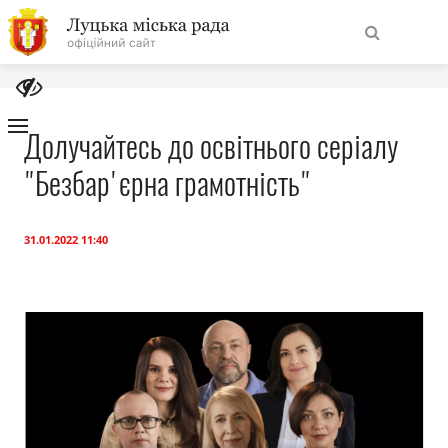
На
Знайти
головну
Долучайтесь до освітнього серіалу
"Безбар'єрна грамотність"
Навігація
Про місто
сайту
Міська влада
31.01.2022 11:40
Міська рада
Бюджет
Публічна інформація