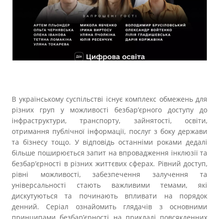
Прозорість влади
Документи
В українському суспільстві існує комплекс обмежень для
різних груп у можливості безбар’єрного доступу до
інфраструктури, транспорту, зайнятості, освіти,
отримання публічної інформації, послуг з боку держави
та бізнесу тощо. У відповідь останніми роками дедалі
більше поширюється запит на впровадження інклюзії та
безбар’єрності в різних життєвих сферах. Рівний доступ,
рівні можливості, забезпечення залучення та
універсальності стають важливими темами, які
дискутуються та починають впливати на порядок
денний. Серіал ознайомить глядачів з основними
принципами безбар’єрності на прикладі повсякденних