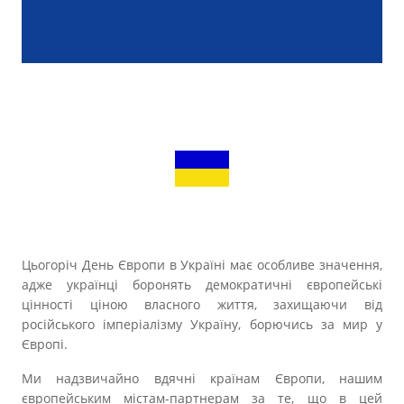
Прозорість влади
Документи
Цьогоріч День Європи в Україні має особливе значення,
адже українці боронять демократичні європейські
цінності ціною власного життя, захищаючи від
російського імперіалізму Україну, борючись за мир у
Європі.
Ми надзвичайно вдячні країнам Європи, нашим
європейським містам-партнерам за те, що в цей