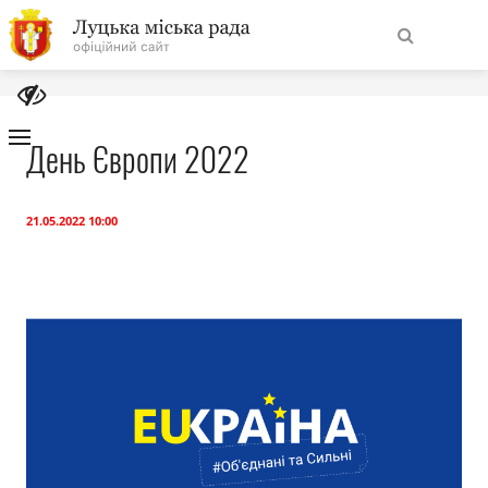
На
Знайти
головну
День Європи 2022
Навігація
Про місто
сайту
21.05.2022 10:00
Міська влада
Міська рада
Бюджет
Публічна інформація