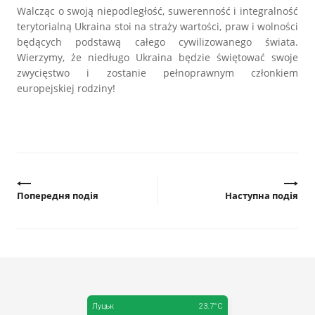
Walcząc o swoją niepodległość, suwerenność i integralność
terytorialną Ukraina stoi na straży wartości, praw i wolności
będących podstawą całego cywilizowanego świata.
Wierzymy, że niedługo Ukraina będzie świętować swoje
zwycięstwo i zostanie pełnoprawnym członkiem
europejskiej rodziny!
Попередня подія
Наступна подія