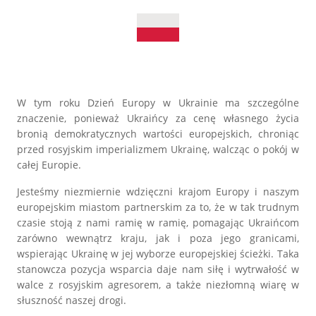
W tym roku Dzień Europy w Ukrainie ma szczególne
znaczenie, ponieważ Ukraińcy za cenę własnego życia
bronią demokratycznych wartości europejskich, chroniąс
przed rosyjskim imperializmem Ukrainę, walcząc o pokój w
całej Europie.
Jesteśmy niezmiernie wdzięczni krajom Europy i naszym
europejskim miastom partnerskim za to, że w tak trudnym
czasie stoją z nami ramię w ramię, pomagając Ukraińcom
zarówno wewnątrz kraju, jak i poza jego granicami,
wspierając Ukrainę w jej wyborze europejskiej ścieżki. Taka
stanowcza pozycja wsparcia daje nam siłę i wytrwałość w
walce z rosyjskim agresorem, a także niezłomną wiarę w
słuszność naszej drogi.