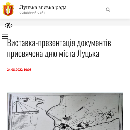
На
Знайти
головну
Виставка-презентація документів
присвячена дню міста Луцька
Навігація
Про місто
сайту
Міська влада
24.08.2022 10:05
Міська рада
Бюджет
Публічна інформація