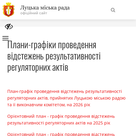
На
Знайти
головну
Плани-графіки проведення
відстежень результативності
Навігація
Про місто
сайту
регуляторних актів
Міська влада
Міська рада
План-графік проведення відстежень результативності
регуляторних актів, прийнятих Луцькою міською радою
та її виконавчим комітетом, на 2026 рік
Бюджет
Орієнтовний план - графік проведення відстежень
Публічна інформація
результативності регуляторних актів на 2025 рік
Орієнтовний план - графік проведення відстежень