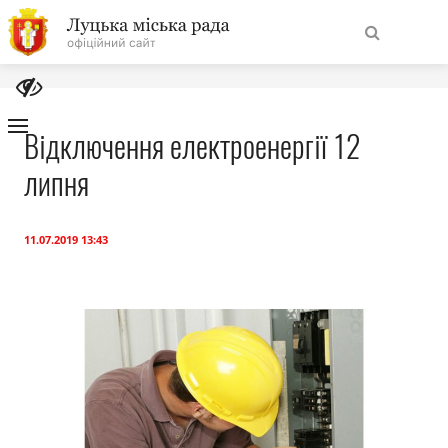
На
Знайти
головну
Відключення електроенергії 12
липня
Навігація
Про місто
сайту
Міська влада
11.07.2019 13:43
Міська рада
Бюджет
Публічна інформація