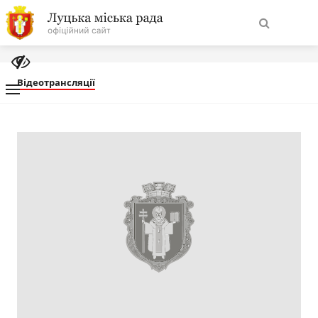
На
Знайти
головну
Відеотрансляції
Навігація
Про місто
сайту
Міська влада
Міська рада
Бюджет
Публічна інформація