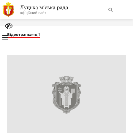
На
Знайти
головну
Відеотрансляції
Навігація
Про місто
сайту
Міська влада
Міська рада
Бюджет
Публічна інформація