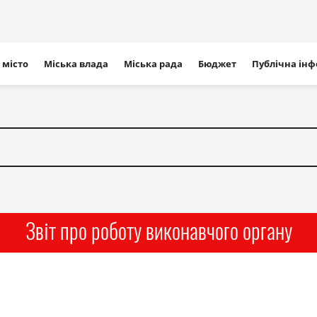
ігація
 місто
Міська влада
Міська рада
Бюджет
Публічна ін
айту
Звіт про роботу виконавчого органу