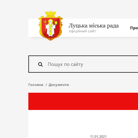
Нав
Про
с
На
головну
Знайти
Головна
Документи
11.01.2021