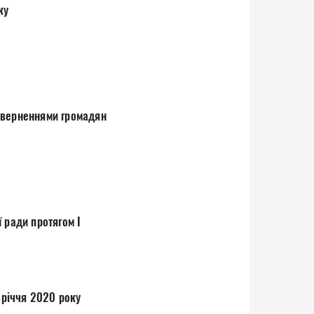
ку
 зверненнями громадян
 ради протягом І
півріччя 2020 року