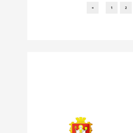
«
1
2