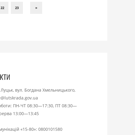
22
23
»
кти
. Луцьк, вул. Богдана Хмельницького,
ce@lutskrada.gov.ua
оботи: ПН-ЧТ 08:30—17:30, ПТ 08:30—
ерерва 13:00—13:45
омунікацій «15-80»:
0800101580