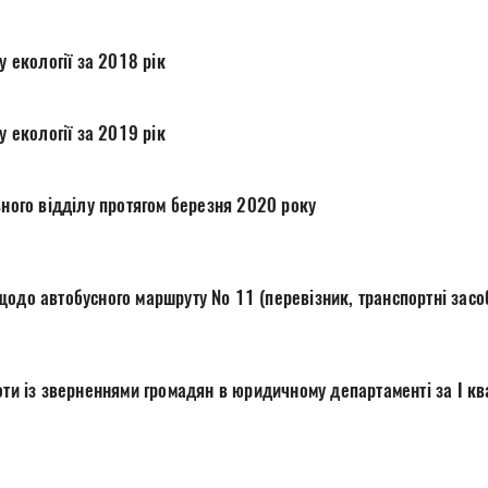
у екології за 2018 рік
у екології за 2019 рік
гального відділу протягом березня 2020 року
щодо автобусного маршруту № 11 (перевізник, транспортні засо
мки роботи із зверненнями громадян в юридичному департаменті за І 