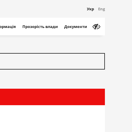
Укр
Eng
формація
Прозорість влади
Документи