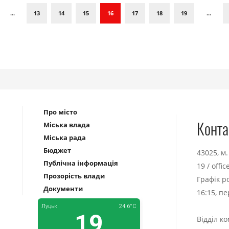
...
13
14
15
16
17
18
19
...
Про місто
Конта
Міська влада
Міська рада
Бюджет
43025, м
Публічна інформація
19
/
offi
Прозорість влади
Графік р
Документи
16:15, п
Відділ к