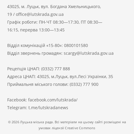
43025, м. Луцьк, вул. Богдана Хмельницького,
19
/
office@lutskrada.gov.ua
Графік роботи: ПН-ЧТ 08:30—17:30, ПТ 08:30—
16:15, перерва 13:00—13:45
Відділ комунікацій «15-80»:
0800101580
Відділ звернень громадян:
scargy@lutskrada.gov.ua
Рецепція ЦНАП:
(0332) 777 888
Адреса ЦНАП: 43025, м.Луцьк, вул.Лесі Українки, 35
Приймальня міського голови:
(0332) 777 900
Facebook:
facebook.com/lutskrada/
Telegram:
t.me/lutskradanews
© 2026 Луцька міська рада. Всі матеріали на цьому сайті розміщені на
умовах ліцензії Creative Commons