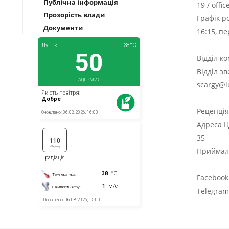
Публічна інформація
19
/
offi
Прозорість влади
Графік р
Документи
16:15, п
Відділ к
Відділ з
scargy@l
Рецепці
Адреса Ц
35
Приймаль
Facebook
Telegra