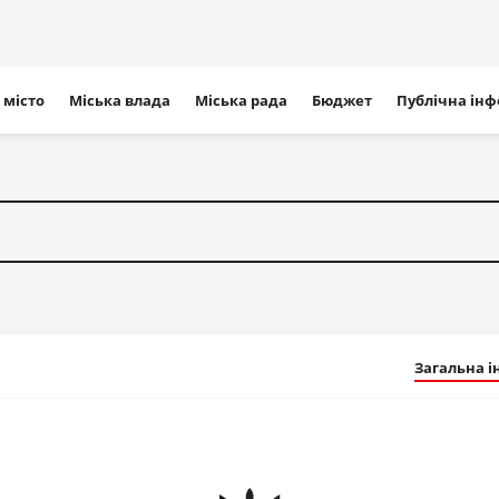
ігація
 місто
Міська влада
Міська рада
Бюджет
Публічна ін
айту
Загальна 