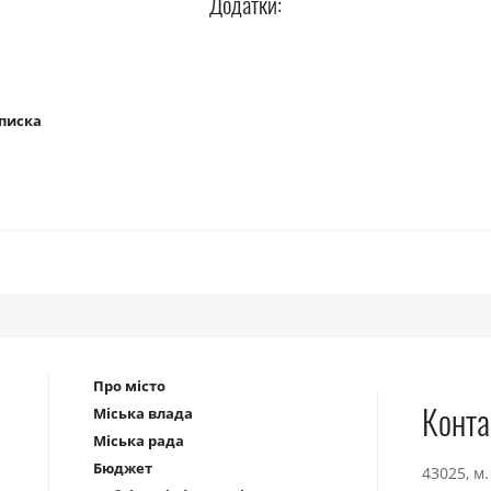
Додатки:
писка
Про місто
Конта
Міська влада
Міська рада
Бюджет
43025, м