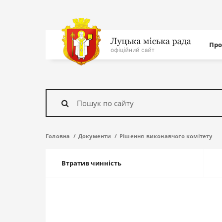
Нав
Про
с
На
головну
Знайти
Головна
Документи
Рішення виконавчого комітету
Втратив чинність