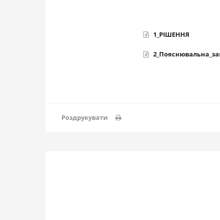
1_РІШЕННЯ
2_Пояснювальна_за
Роздрукувати