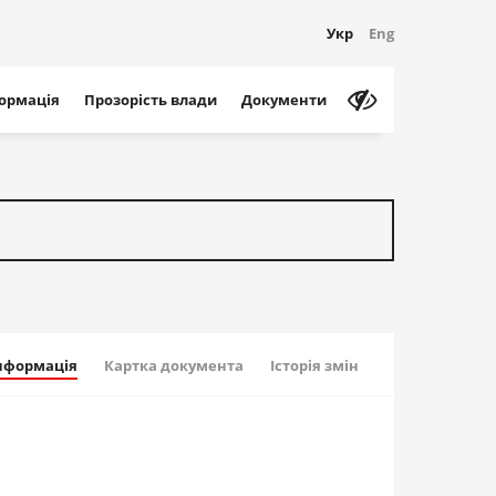
Укр
Eng
формація
Прозорість влади
Документи
інформація
Картка документа
Історія змін