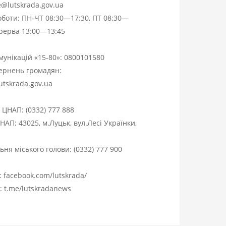
ce@lutskrada.gov.ua
оботи: ПН-ЧТ 08:30—17:30, ПТ 08:30—
ерерва 13:00—13:45
омунікацій «15-80»:
0800101580
вернень громадян:
utskrada.gov.ua
я ЦНАП:
(0332) 777 888
НАП: 43025, м.Луцьк, вул.Лесі Українки,
ня міського голови:
(0332) 777 900
:
facebook.com/lutskrada/
m:
t.me/lutskradanews