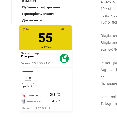
Бюджет
43025, м
Публічна інформація
19
/
offi
Прозорість влади
Графік р
Документи
16:15, п
Відділ к
Відділ з
scargy@l
Рецепці
Адреса Ц
35
Приймаль
Facebook
Telegra