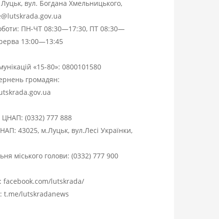
. Луцьк, вул. Богдана Хмельницького,
ce@lutskrada.gov.ua
оботи: ПН-ЧТ 08:30—17:30, ПТ 08:30—
ерерва 13:00—13:45
омунікацій «15-80»:
0800101580
вернень громадян:
utskrada.gov.ua
я ЦНАП:
(0332) 777 888
НАП: 43025, м.Луцьк, вул.Лесі Українки,
ня міського голови:
(0332) 777 900
:
facebook.com/lutskrada/
m:
t.me/lutskradanews