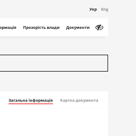
Укр
Eng
формація
Прозорість влади
Документи
Загальна інформація
Картка документа