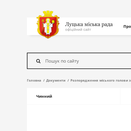
Нав
Про
с
На
головну
Знайти
Головна
Документи
Розпорядження міського голови з 
Чинний