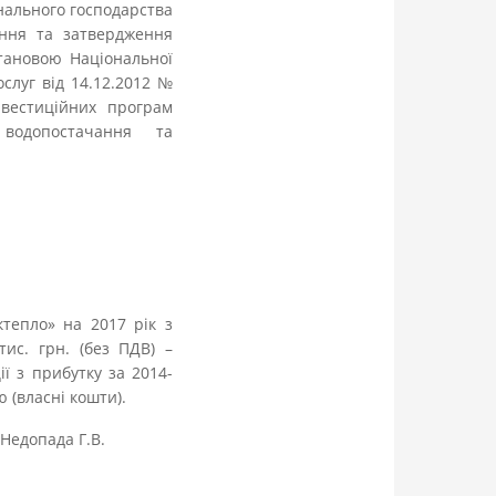
унального господарства
ення та затвердження
становою Національної
слуг від 14.12.2012 №
вестиційних програм
 водопостачання та
тепло» на 2017 рік з
тис. грн. (без ПДВ) –
ії з прибутку за 2014-
ю (власні кошти).
Недопада Г.В.