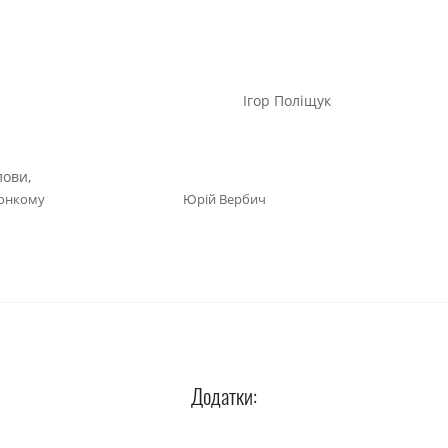
іської ради Ігор Поліщук
лови,
ами виконкому Юрій Вербич
Додатки: