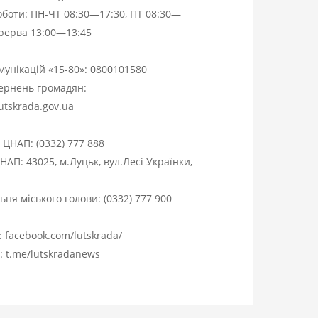
оботи: ПН-ЧТ 08:30—17:30, ПТ 08:30—
ерерва 13:00—13:45
омунікацій «15-80»:
0800101580
вернень громадян:
utskrada.gov.ua
я ЦНАП:
(0332) 777 888
НАП: 43025, м.Луцьк, вул.Лесі Українки,
ня міського голови:
(0332) 777 900
:
facebook.com/lutskrada/
m:
t.me/lutskradanews