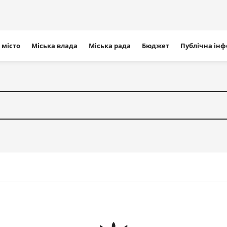
ігація
 місто
Міська влада
Міська рада
Бюджет
Публічна ін
айту