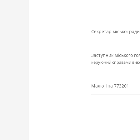
Секретар м
Заступник міського го
керуючий справ
Малютіна 773201