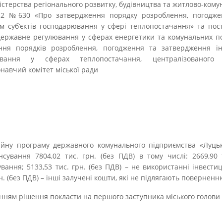
істерства регіонального розвитку, будівництва та житлово-ком
012 №630 «Про затвердження порядку розроблення, погодж
м суб’єктів господарювання у сфері теплопостачання» та по
 державне регулювання у сферах енергетики та комунальних по
ння порядків розроблення, погодження та затвердження ін
рювання у сферах теплопостачання, централізованого
навчий комітет міської ради
ційну програму державного комунального підприємства «Луцьк
сування 7804,02 тис. грн. (без ПДВ) в тому числі: 2669,90 
вання; 5133,53 тис. грн. (без ПДВ) – не використанні інвестиц
рн. (без ПДВ) – інші залучені кошти, які не підлягають поверненн
анням рішення покласти на першого заступника міського голови 