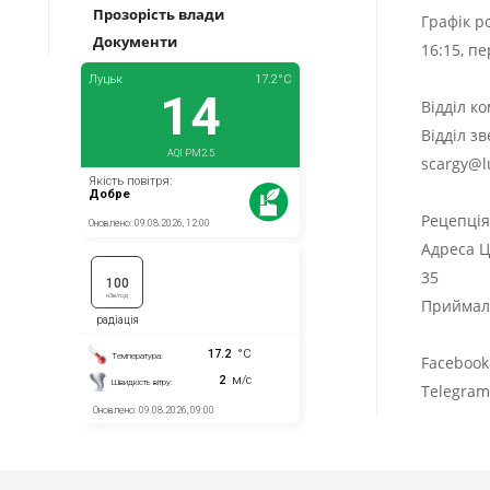
Прозорість влади
Графік р
Документи
16:15, п
Відділ к
Відділ з
scargy@l
Рецепці
Адреса Ц
35
Приймаль
Facebook
Telegra