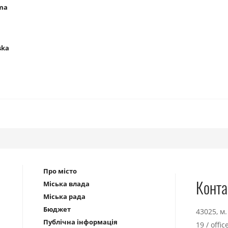
ama
ska
Про місто
Конта
Міська влада
Міська рада
Бюджет
43025, м
Публічна інформація
19
/
offi