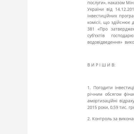
послуги», наказом Мін
України від 14.12.2
інвестиційних програ
комісії, що здійснює
381 «Про затвердже
суб'єктів господа
водовідведення» вико
В И Р І Ш И В:
1. Погодити інвести
річним обсягом фінан
амортизаційні відраху
2015 роки, 0,59 тис. г
2. Контроль за викон