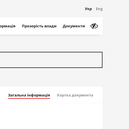
Укр
Eng
формація
Прозорість влади
Документи
Загальна інформація
Картка документа