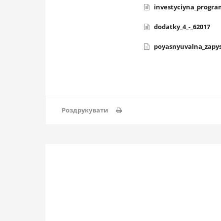
investyciyna_progr
dodatky_4_-_62017
poyasnyuvalna_zapy
Роздрукувати