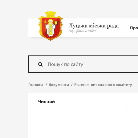
Нав
Про
с
На
головну
Знайти
Головна
Документи
Рішення виконавчого комітету
Чинний