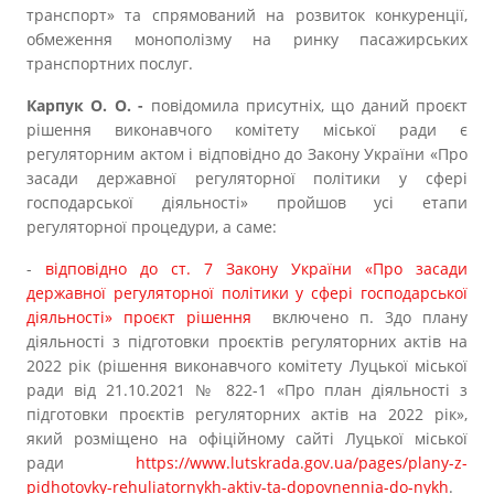
транспорт» та спрямований на розвиток конкуренції,
обмеження монополізму на ринку пасажирських
транспортних послуг.
Карпук О. О. -
повідомила присутніх, що даний проєкт
рішення виконавчого комітету міської ради є
регуляторним актом і відповідно до Закону України «Про
засади державної регуляторної політики у сфері
господарської діяльності» пройшов усі етапи
регуляторної процедури, а саме:
-
відповідно до ст. 7 Закону України «Про засади
державної регуляторної політики у сфері господарської
діяльності» проєкт рішення
включено п. 3до плану
діяльності з підготовки проєктів регуляторних актів на
2022 рік (рішення виконавчого комітету Луцької міської
ради від 21.10.2021 № 822-1 «Про план діяльності з
підготовки проєктів регуляторних актів на 2022 рік»,
який розміщено на офіційному сайті Луцької міської
ради
https://www.lutskrada.gov.ua/pages/plany-z-
pidhotovky-rehuliatornykh-aktiv-ta-dopovnennia-do-nykh
.