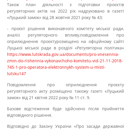
Також план діяльності з підготовки проєктів
регуляторних актів на 2022 рік надруковано в газеті
«Луцький замок» від 28 жовтня 2021 року № 43;
- проєкт рішення виконавчого комітету міської ради,
аналіз регуляторного впливу,повідомлення про
оприлюднення проєктурозміщено на офіційному сайті
Луцької міської ради в розділі «Регуляторна політика»
https://www.lutskrada.gov.ua/documents/pro-vnesennia-
zmin-do-rishennia-vykonavchoho-komitetu-vid-21-11-2018-
745-1-pro-operatora-elektronnykh-system-u-misti-
lutsku147
Повідомлення про оприлюднення проєкту
регуляторного акту розміщено такожу газеті «Луцький
замок» від 21 квітня 2022 року № 11 ст. 9.
Базове відстеження буде здійснено після прийняття
відповідного рішення.
Відповідно до Закону України «Про засади державної