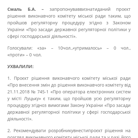
Смаль Б.А. –
запропонуваввизнатиданий проєкт
рішення виконавчого комітету міської ради таким, що
пройшов регуляторну процедуру згідно з Законом
України «Про засади державної регуляторної політики у
сфері господарської діяльності».
Голосували: «за» – 10чол.,«утрималось» – 0 чол.,
«проти» – 0 чол.
УХВАЛИЛИ:
1. Проєкт рішення виконавчого комітету міської ради
«Про внесення змін до рішення виконавчого комітету від
21.11.2018 № 745-1 «Про оператора електронних систем
у місті Луцьку» є таким, що пройшов усю регуляторну
процедуру згідноз вимогами Закону України «Про засади
державної регуляторної політики у сфері господарської
діяльності».
2. Рекомендувати розробникувнестипроєкт рішення на
розгляд виконавчого комітету міської ради та у разі його