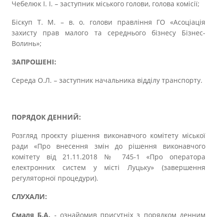
Чебелюк І. І. – заступник міського голови, голова комісії;
Біскуп Т. М. – в. о. голови правління ГО «Асоціація
захисту прав малого та середнього бізнесу Бізнес-
Волинь»;
ЗАПРОШЕНІ:
Середа О.Л. – заступник начальника відділу транспорту.
ПОРЯДОК ДЕННИЙ:
Розгляд проєкту рішення виконавчого комітету міської
ради «Про внесення змін до рішення виконавчого
комітету від 21.11.2018 № 745-1 «Про оператора
електронних систем у місті Луцьку» (завершення
регуляторної процедури).
СЛУХАЛИ:
Смаля Б.А.
‑ ознайомив присутніх з порядком денним