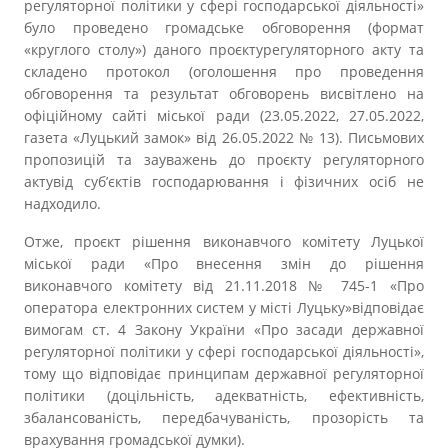
регуляторної політики у сфері господарської діяльності»
було проведено громадське обговорення (формат
«круглого столу») даного проєктурегуляторного акту та
складено протокол (оголошення про проведення
обговорення та результат обговорень висвітлено на
офіційному сайті міської ради (23.05.2022, 27.05.2022,
газета «Луцький замок» від 26.05.2022 № 13). Письмових
пропозицій та зауважень до проєкту регуляторного
актувід суб’єктів господарювання і фізичних осіб не
надходило.
Отже, проєкт рішення виконавчого комітету Л
уцької
міської ради «Про внесення змін до рішення
виконавчого комітету від 21.11.2018 № 745-1 «Про
оператора електронних систем у місті Луцьку»відповідає
вимогам ст. 4 Закону України «Про засади державної
регуляторної політики у сфері господарської діяльності»,
тому що відповідає принципам державної регуляторної
політики (доцільність, адекватність, ефективність,
збалансованість, передбачуваність, прозорість та
врахування громадської думки).